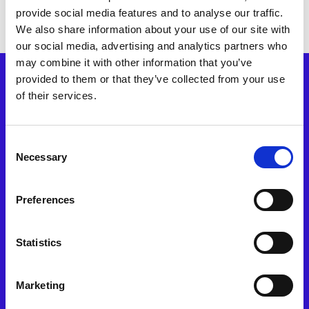
provide social media features and to analyse our traffic.
We also share information about your use of our site with
our social media, advertising and analytics partners who
may combine it with other information that you’ve
provided to them or that they’ve collected from your use
PRODUKTE
of their services.
Integrationen
Produktübersicht
Verwaltung Von Online-Bewertungen
Gästebefragungen
Consent
KI-Hub
Berichte Und Analysen
Necessary
Selection
API
LÖSUNGEN NACH TYP
Preferences
Hotelgruppen & Ketten
Hotel Management Unternehmen
Unabhängige Hotels
Statistics
LÖSUNGEN NACH FUNKTION
Marketing
Cluster-/Regionalmanager
Geschäftsführer
Umsatzmanager