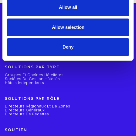
Allow all
PRODUITS
Allow selection
Intégrations
Aperçu Du Produit
Gestion Des Avis En Ligne
Enquêtes Clients
Hub IA
Deny
Rapports Et Analyses
Intégrations Et API
SOLUTIONS PAR TYPE
Groupes Et Chaînes Hôtelières
Sociétés De Gestion Hôtelière
Hôtels Indépendants
SOLUTIONS PAR RÔLE
Directeurs Régionaux Et De Zones
Directeurs Généraux
Directeurs De Recettes
SOUTIEN