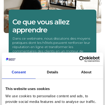
Ce que vous allez
apprendre
Dans ce webinaire, nous discutons des moyens
pratiques dont les hôtels peuvent renforcer leur
réputation en ligne et transformer les
commentaires des clients en un moteur de
visibilité et de réservations directes.
Comment identifier les écarts entre votre
site Web et les avis en ligne
Comment utiliser les commentaires des
Consent
Details
About
clients pour améliorer votre réputation
Stratégies pratiques pour augmenter la
visibilité et générer des réservations
This website uses cookies
directes
We use cookies to personalise content and ads, to
provide social media features and to analyse our traffic.