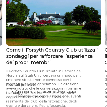
Come il Forsyth Country Club utilizza i
sondaggi per rafforzare l’esperienza
i
dei propri membri
Il Forsyth Country Club, situato in Carolina del
A
Nord, negli Stati Uniti, cercava un modo per
m
rimanere strettamente connesso con i
m
G
membri di diverse generazioni. La direzione
d
q
Risultati principali
aveva notato che le conversazioni informali e
c
t
Creazione di un sistema di sondaggi
i sondaggi annuali non erano sufficienti a
f
o
R
coerente che copre ristorazione, eventi
cogliere ciò che i membri pensavano
d
A
e check-in trimestrali con i membri
realmente del club, della ristorazione, degli
R
eventi e dei servizi. Per rafforzare la
o
695 recensioni raccolte attraverso tre