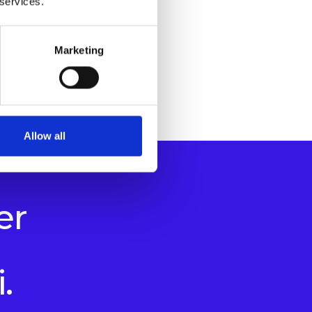
 services.
Marketing
Allow all
er
.