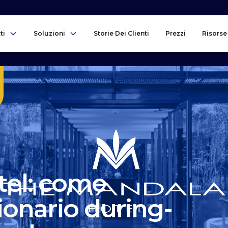
ti
Soluzioni
Storie Dei Clienti
Prezzi
Risorse
tel: come
tionario during-