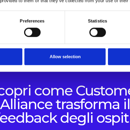
 provided to them or that they’ve collected from your use of their
Neutro: 246
Negativo: 39
Preferences
Statistics
Allow selection
copri come Custom
Alliance trasforma il
feedback degli ospiti