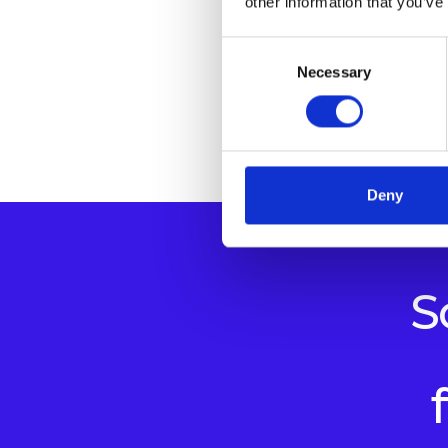
other information that you’ve
Consent
Necessary
Selection
Deny
S