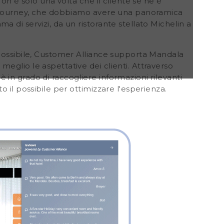
Non è solo una volta che il cliente se ne è
er journey, che dobbiamo avere una panoramica
 di servizi, da un ristorante stellato Michelin a
 possibile, Customer Alliance supporta Mandala
eglio le aspettative dei clienti. Attraverso
a è in grado di raccogliere informazioni rilevanti
 il possibile per ottimizzare l'esperienza.