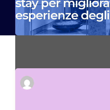
stay per migliora
esperienze degli