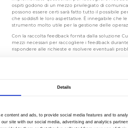
ospiti godono di un mezzo privilegiato di comunica
possono essere certi sarà fatto tutto il possibile pe
che soddisfi le loro aspettative. È innegabile che 
strumento molto utile per la gestione delle operazi
Con la raccolta feedback fornita dalla soluzione Cu
mezzi necessari per raccogliere i feedback durante 
rispondere alle richieste e risolvere eventuali proble
Risultati
Numero di ospiti invitati durante il loro soggi
Indice di soddisfazione durante il soggiorno: 
Details
Indice di gradimento post-stay: 92%
Risultati:
e content and ads, to provide social media features and to analy
Positivo: 6402
 our site with our social media, advertising and analytics partn