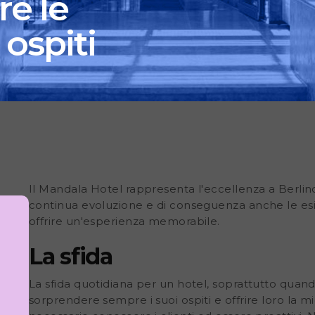
re le
 ospiti
Il Mandala Hotel rappresenta l'eccellenza a Berlino.
continua evoluzione e di conseguenza anche le esig
offrire un'esperienza memorabile.
La sfida
La sfida quotidiana per un hotel, soprattutto quando 
sorprendere sempre i suoi ospiti e offrire loro la m