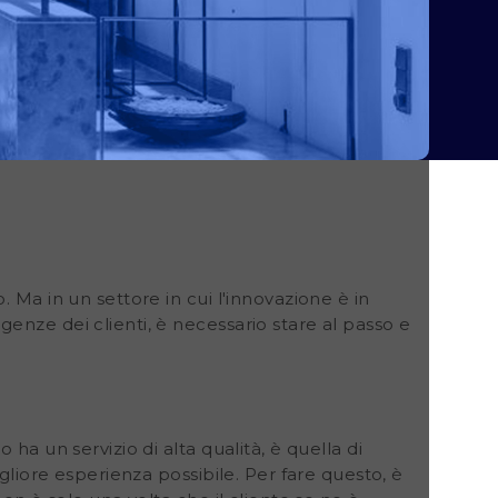
 Ma in un settore in cui l'innovazione è in
enze dei clienti, è necessario stare al passo e
ha un servizio di alta qualità, è quella di
igliore esperienza possibile. Per fare questo, è