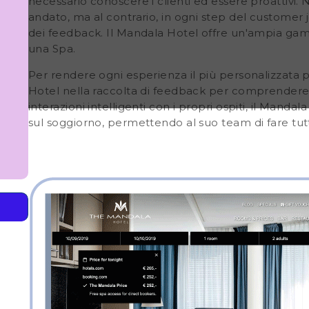
necessario conoscere i clienti ed essere proattivi. 
andato, ma al contrario, in ogni step del custom
dei feedback. Il Mandala Hotel offre un'ampia gamma
una Spa.
Per rendere ogni esperienza il più personalizzata
Hotel nella raccolta di feedback per comprendere m
interazioni intelligenti con i propri ospiti, il Mandal
sul soggiorno, permettendo al suo team di fare tutto