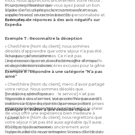
mots. Nous apprécions sincèrement votre retour
et sommes heureux que vous ayez passé un bon
Pourquoi ça fonctionne :
séjour. Ce fut un plaisir de vous recevoir et nous
S’adresser au client par son nom transforme un
espérons vous revoir très bientôt. »
simple “merci” en reconnaissance personnalisée et
authentique.
Exemples de réponses à des avis négatifs sur
Expedia
Exemple 7 : Reconnaître la déception
« Cher/chère [Nom du client], nous sommes
désolés d’apprendre que votre séjour n’a pas été à
la hauteur de vos attentes. Ce n’est pas
Pourquoi ça fonctionne :
l’expérience que nous souhaitons offrir et nous
Une excuse claire et directe témoigne d’empathie
vous présentons nos sincères excuses pour la gêne
et de professionnalisme.
occasionnée. »
Exemple 8 : Répondre à une catégorie “N’a pas
aimé”
« Cher/chère [Nom du client], merci d’avoir partagé
votre retour. Nous sommes désolés que
[problème spécifique, ex. : le service] n’ait pas
Pourquoi ça fonctionne :
répondu à vos attentes. Votre commentaire a été
Répondre directement aux points “N’a pas aimé”
transmis à notre équipe et des mesures sont prises
visibles sur Expedia montre que vous prêtez
pour nous améliorer. Nous espérons avoir le plaisir
attention à ce qui compte pour le client.
Exemple 9 : Inviter à une seconde chance
de vous offrir une expérience bien meilleure à
« Cher/chère [Nom du client], nous regrettons que
l’avenir. »
votre séjour n’ait pas été aussi agréable qu’il aurait
dû l’être. Nous aimerions sincèrement avoir
Pourquoi ça fonctionne :
l’opportunité de nous rattraper. Si vous décidez de
Inviter le client à revenir montre votre volonté de