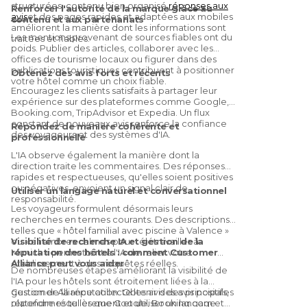
structurées, contenu bien organisé,
réponses aux
Renforcer l'autorité de la marque grâce au
avis
et des pages rapides et adaptées aux mobiles
contenu et aux partenariats
améliorent la manière dont les informations sont
Les mentions provenant de sources fiables ont du
traitées et fiables.
poids. Publier des articles, collaborer avec les
offices de tourisme locaux ou figurer dans des
publications touristiques contribuent à positionner
Obtenez des avis forts et récents
votre hôtel comme un choix fiable.
Encouragez les clients satisfaits à partager leur
expérience sur des plateformes comme Google,
Booking.com, TripAdvisor et Expedia. Un flux
constant de nouveaux avis renforce la confiance
Répondez de manière cohérente et
des voyageurs et des systèmes d'IA.
professionnelle
L'IA observe également la manière dont la
direction traite les commentaires. Des réponses
rapides et respectueuses, qu'elles soient positives
ou négatives, envoient un signal clair de
Utiliser un langage naturel et conversationnel
responsabilité.
Les voyageurs formulent désormais leurs
recherches en termes courants. Des descriptions
telles que « hôtel familial avec piscine à Valence »
ou « chambres calmes pour télétravailler à
Visibilité de recherche IA et gestion de la
Munich » permettent à l'IA de relier votre
réputation des hôtels : comment Customer
établissement à des requêtes réelles.
Alliance peut vous aider
De nombreuses étapes améliorant la visibilité de
l'IA pour les hôtels sont étroitement liées à la
gestion de la réputation. Obtenir des avis positifs,
Customer Alliance collecte les avis des principales
répondre régulièrement et utiliser un langage
plateformes telles que Google, Booking.com et