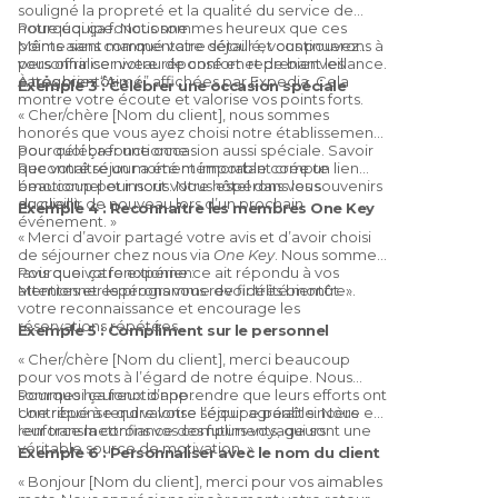
souligné la propreté et la qualité du service de
notre équipe. Nous sommes heureux que ces
Pourquoi ça fonctionne :
points aient marqué votre séjour et continuerons à
Même sans commentaire détaillé, vous pouvez
vous offrir ce niveau de confort et de bienveillance.
personnaliser votre réponse en reprenant les
À très bientôt. »
catégories “Aimé” affichées par Expedia. Cela
Exemple 3 : Célébrer une occasion spéciale
montre votre écoute et valorise vos points forts.
« Cher/chère [Nom du client], nous sommes
honorés que vous ayez choisi notre établissement
pour célébrer une occasion aussi spéciale. Savoir
Pourquoi ça fonctionne :
que votre séjour a été mémorable compte
Reconnaître un moment important crée un lien
beaucoup pour nous. Nous espérons vous
émotionnel et inscrit votre hôtel dans les souvenirs
accueillir de nouveau lors d’un prochain
du client.
Exemple 4 : Reconnaître les membres One Key
événement. »
« Merci d’avoir partagé votre avis et d’avoir choisi
de séjourner chez nous via
One Key
. Nous sommes
ravis que votre expérience ait répondu à vos
Pourquoi ça fonctionne :
attentes et espérons vous revoir très bientôt. »
Mentionner le programme de fidélité montre
votre reconnaissance et encourage les
réservations répétées.
Exemple 5 : Compliment sur le personnel
« Cher/chère [Nom du client], merci beaucoup
pour vos mots à l’égard de notre équipe. Nous
sommes heureux d’apprendre que leurs efforts ont
Pourquoi ça fonctionne :
contribué à rendre votre séjour agréable. Nous
Une réponse qui valorise l’équipe paraît sincère et
leur transmettrons vos compliments, qui sont une
renforce la confiance des futurs voyageurs.
véritable source de motivation. »
Exemple 6 : Personnaliser avec le nom du client
« Bonjour [Nom du client], merci pour vos aimables