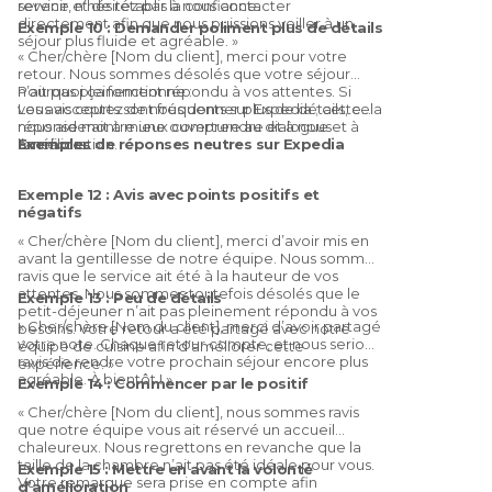
revenir, n’hésitez pas à nous contacter
service et de rétablir la confiance.
directement afin que nous puissions veiller à un
Exemple 10 : Demander poliment plus de détails
séjour plus fluide et agréable. »
« Cher/chère [Nom du client], merci pour votre
retour. Nous sommes désolés que votre séjour
n’ait pas pleinement répondu à vos attentes. Si
Pourquoi ça fonctionne :
vous acceptez de nous donner plus de détails, cela
Les avis courts sont fréquents sur Expedia ; cette
nous aiderait à mieux comprendre et à nous
réponse montre une ouverture au dialogue et à
améliorer. »
l’amélioration.
Exemples de réponses neutres sur Expedia
Exemple 12 : Avis avec points positifs et
négatifs
« Cher/chère [Nom du client], merci d’avoir mis en
avant la gentillesse de notre équipe. Nous sommes
ravis que le service ait été à la hauteur de vos
attentes. Nous sommes toutefois désolés que le
Exemple 13 : Peu de détails
petit-déjeuner n’ait pas pleinement répondu à vos
« Cher/chère [Nom du client], merci d’avoir partagé
besoins. Votre retour a été partagé avec notre
votre note. Chaque retour compte, et nous serions
équipe de cuisine afin d’améliorer cette
ravis de rendre votre prochain séjour encore plus
expérience. »
agréable. À bientôt ! »
Exemple 14 : Commencer par le positif
« Cher/chère [Nom du client], nous sommes ravis
que notre équipe vous ait réservé un accueil
chaleureux. Nous regrettons en revanche que la
taille de la chambre n’ait pas été idéale pour vous.
Exemple 15 : Mettre en avant la volonté
Votre remarque sera prise en compte afin
d’amélioration