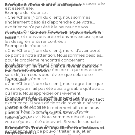
situations, une réponse réfléchie et professionnelle
Exemple 8 : Reconnaître la déception
est essentielle.
Exemple de réponse :
« Cher/Chère [Nom du client], nous sommes
sincèrement désolés d’apprendre que votre
expérience n’a pas été à la hauteur de vos
attentes. Ce n’est pas l’image que nous souhaitons
Exemple 9 : Montrer comment le problème est
donner, et nous vous présentons nos excuses pour
traité
les désagréments rencontrés. »
Exemple de réponse :
« Cher/Chère [Nom du client], merci d’avoir porté
ce point à notre attention. Nous sommes désolés
pour le problème rencontré concernant
[problème spécifique]. Sachez que votre retour a
Exemple 10 : Inviter le client à revenir dans de
été partagé avec notre équipe et que des actions
meilleures conditions
sont déjà en cours pour éviter que cela ne se
Exemple de réponse :
reproduise. »
« Cher/Chère [Nom du client], nous regrettons que
votre séjour n’ait pas été aussi agréable qu’il aurait
dû l’être. Nous apprécierions vivement
l’opportunité de vous offrir une meilleure
Exemple 11 : Demander plus de détails avec tact
expérience. Si vous décidez de revenir, n’hésitez
Exemple de réponse :
pas à nous contacter directement afin que nous
« Cher/Chère [Nom du client], merci d’avoir
puissions vous accompagner dans votre
partagé votre avis. Nous sommes désolés que
réservation. »
votre séjour ait été décevant. Si vous le souhaitez,
nous apprécierions d’en savoir plus sur votre
Exemple 12 : Trouver l’équilibre entre excuses et
expérience afin de pouvoir traiter le sujet en
remerciements