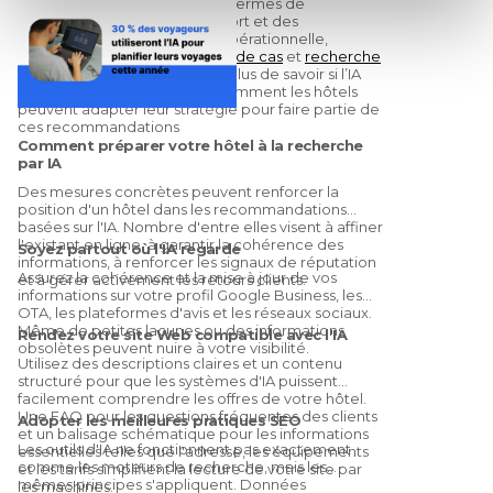
client.
ont déjà montré des gains en termes de
réservations, un RevPAR plus fort et des
améliorations de l'efficacité opérationnelle,
soutenus par l'industrie
études de cas
et
recherche
universitaire
La question n’est plus de savoir si l’IA
influencera la visibilité, mais comment les hôtels
peuvent adapter leur stratégie pour faire partie de
ces recommandations
Comment préparer votre hôtel à la recherche
par IA
Des mesures concrètes peuvent renforcer la
position d'un hôtel dans les recommandations
basées sur l'IA. Nombre d'entre elles visent à affiner
l'existant en ligne, à garantir la cohérence des
Soyez partout où l'IA regarde
informations, à renforcer les signaux de réputation
Assurez la cohérence et la mise à jour de vos
et à gérer activement les retours clients.
informations sur votre profil Google Business, les
OTA, les plateformes d'avis et les réseaux sociaux.
Même de petites lacunes ou des informations
Rendez votre site Web compatible avec l'IA
obsolètes peuvent nuire à votre visibilité.
Utilisez des descriptions claires et un contenu
structuré pour que les systèmes d'IA puissent
facilement comprendre les offres de votre hôtel.
Une FAQ pour les questions fréquentes des clients
Adopter les meilleures pratiques SEO
et un balisage schématique pour les informations
Les outils d'IA ne fonctionnent pas exactement
essentielles telles que l'adresse, les équipements
comme les moteurs de recherche, mais les
et les tarifs simplifient la lecture de votre site par
mêmes principes s'appliquent. Données
les machines.