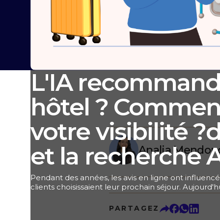
L'IA recommande
hôtel ? Comment
votre visibilité
et la recherche A
Analia Mendon
Pendant des années, les avis en ligne ont influencé
clients choisissaient leur prochain séjour. Aujourd'
influencent la manière dont l'intelligence artificiel
recommander. Ce qui orientait autrefois les décis
PARTAGEZ
désormais les algorithmes de l'IA qui répondent a