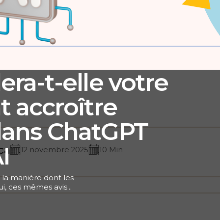
ra-t-elle votre
 accroître
 ?dans ChatGPT
I
ca
12 novembre 2025
10 Min
 la manière dont les
hui, ces mêmes avis
le décide des hôtels à
ions humaines façonne
ux questions des