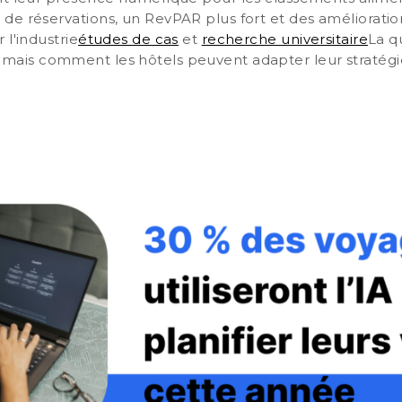
e réservations, un RevPAR plus fort et des améliorations
 l'industrie
études de cas
et
recherche universitaire
La q
lité, mais comment les hôtels peuvent adapter leur stratég