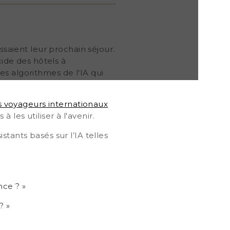
ssaient leur prochain séjour.
cide des hôtels à
s algorithmes de l'IA qui
 voyageurs internationaux
à les utiliser à l'avenir
.
tants basés sur l’IA telles
nce ? »
? »