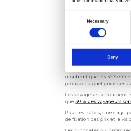
other information that you’ve
Autorité et clarté du si
Photos et vidéos généré
Consent
Necessary
Selection
Si les notes d'évaluation so
pas récents, un hôtel peut 
Pourquoi les 
pour les hôtels
Deny
Recherche assistée par l'IA 
montrent que les références
prouvant à quel point ces ou
Les voyageurs se tournent é
que
30 % des voyageurs sont 
Pour les hôtels, il ne s'agit
de fixation des prix et la vi
Les propriétés qui optimise