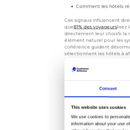
Comment les hôtels réa
Ces signaux influencent di
que
81% des voyageurs
lisez
directement leur choix
Si la
élément naturel pour les sys
cohérence guident désormais
sélectionnent les hôtels à af
Comme l'explique un guide du
traditionnels et les recomm
signal positif, et les client
(
Interrupteur femelle
).
Consent
L’IA capte égal
This website uses cookies
Cohérence des détails d
We use cookies to personalis
Mentions dans les conve
information about your use of