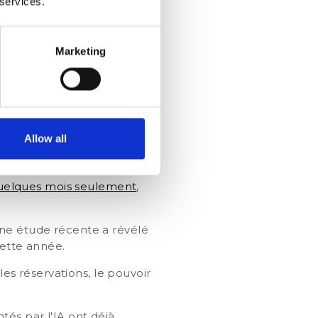
 services.
Marketing
 les commentaires ne sont
 importantes
Allow all
nsion. Les données Semrush
uelques mois seulement
,
Une étude récente a révélé
ette année.
les réservations, le pouvoir
és par l'IA ont déjà