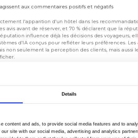
gissent aux commentaires positifs et négatifs
rectement l'apparition d'un hôtel dans les recommandat
 les avis avant de réserver, et 70 % déclarent que la répu
 réputation influence déjà les décisions des voyageurs, 
tèmes d'IA conçus pour refléter leurs préférences. Les a
 non seulement la perception des clients, mais aussi l
ficher.
 secteur, « les avis en ligne ont un impact significatif
andations de l'IA… Les systèmes d'IA reconnaissent l'
s potentiels voient une gestion réactive comme un signe d
Details
ement d’autres signaux de confia
e l'hôtel sur toutes les plateformes
e content and ads, to provide social media features and to analy
rsations sur les réseaux sociaux et les blogs de voyage
 our site with our social media, advertising and analytics partn