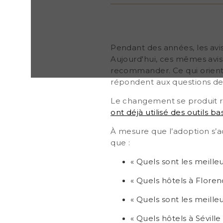
voyageurs. Le changement se produit rapidement
révélé que 40 % des voyageurs internationaux ont dé
basés sur l'IA pour planifier leurs voyages, et 62 % so
l'avenir . À mesure que l’adoption s’accélère, les 
questions aux assistants basés sur l’IA telles que : «
Pendant des années, les avis
hôtels familiaux à Marseille ? » « Quels hôtels à Fl
Aujourd'hui, ces mêmes avis i
chambres calmes pour le travail à distance ? » « Qu
recommander. Ce qui orienta
hôtels en Allemagne pour un week-end romantiq
répondent aux questions de
Le changement se produit 
ont déjà utilisé des outils bas
À mesure que l’adoption s’ac
que :
« Quels sont les meilleu
« Quels hôtels à Floren
« Quels sont les meill
« Quels hôtels à Séville