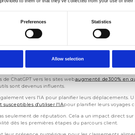
 provided to them or that they’ve collected from your use of their
te officiel, y compris les données structurées
es par les invités qui valident l'expérience
Preferences
Statistics
nt incohérentes, si les informations sont obsolètes ou si
être totalement exclu des recommandations de l'IA.
recommandations de l'IA sont
Allow selection
: il s'agit déjà d'un canal de réservation en pleine expa
 de ChatGPT vers les sites web
augmenté de
300% en q
tils sont devenus influents.
galement vers l'IA pour planifier leurs déplacements. 
susceptibles d'utiliser l'IA
pour planifier leurs voyages
c
 pas seulement de réputation. Cela a un impact direct sur 
sibilité dès les premières étapes du parcours client.
nt leur présence numérique pour les classements aliment