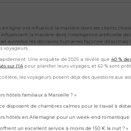
. Une enquête de 2025 a
jà utilisé des outils
nt prêts à les utiliser à
voyageurs posent déjà des
 Quels sont les meilleurs
 en ligne ont influencé la manière dont les clients choisi
orence disposent de
nfluencent la manière dont l'intelligence artificielle dé
els sont les meilleurs
it autrefois les décisions humaines façonne désormais le
ue
s voyageurs.
rapidement. Une enquête de 2025 a révélé que
40 % des
és sur l'IA
pour planifier leurs voyages, et 62 % sont prêts 
célère, les voyageurs posent déjà des questions aux assis
rs hôtels familiaux à Marseille ? »
ce disposent de chambres calmes pour le travail à dista
eurs hôtels en Allemagne pour un week-end romantique 
 offrent un excellent service à moins de 150 € la nuit ? »