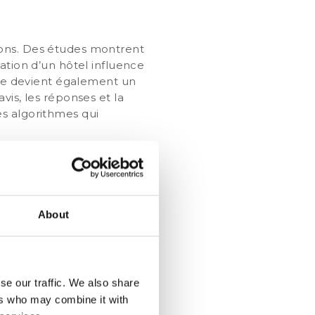
ions. Des études montrent
tation d’un hôtel influence
elle devient également un
vis, les réponses et la
es algorithmes qui
 sur les classements SEO
engagement actif comme un
e service de qualité »
About
nce, notamment :
se our traffic. We also share
ers who may combine it with