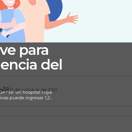
ve para
iencia del
o
21 de octubre de 2021
uiente: un hospital cuya
ivas puede ingresar 1,2
ción (1). ¿Cómo está
a plataforma que le
el feedback de los
esta es no, está
paciente. O, en otras
esaria. Siga leyendo para