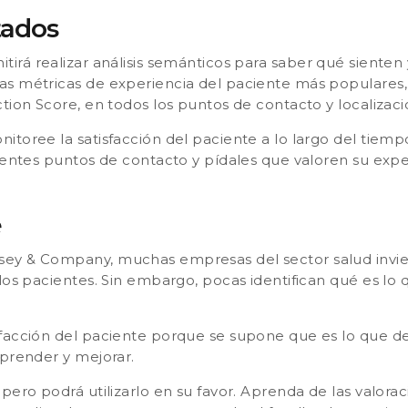
tados
itirá realizar análisis semánticos para saber qué sienten 
as métricas de experiencia del paciente más populares
tion Score, en todos los puntos de contacto y localizac
toree la satisfacción del paciente a lo largo del tiemp
erentes puntos de contacto y pídales que valoren su exp
e
nsey & Company,
muchas empresas del sector salud invi
 los pacientes. Sin embargo, pocas identifican qué es lo
facción del paciente porque se supone que es lo que de
aprender y mejorar.
pero podrá utilizarlo en su favor. Aprenda de las valorac