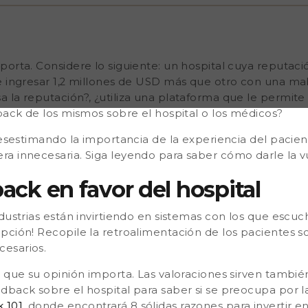
ilice el feedback en favor
tán invirtiendo en sistemas
 Salud no es una
ientes sobre el hospital,
bsp;&nbsp; Sus pacientes
porta. Considere lo siguiente:
un hospital cuya reputaci
e ingresar 1,2 millones de USD más que otro con una ma
 la reputación?, ¿utiliza una plataforma que le permite
dback de los mismos sobre el hospital o los médicos?
desestimando la importancia de la experiencia del pacient
a innecesaria. Siga leyendo para saber cómo darle la vue
back en favor del hospital
dustrias están invirtiendo en sistemas con los que escuc
ción! Recopile la retroalimentación de los pacientes sob
cesarios.
 que su opinión importa. Las valoraciones sirven también
back sobre el hospital para saber si se preocupa por la
 101
, donde encontrará 8 sólidas razones para invertir 