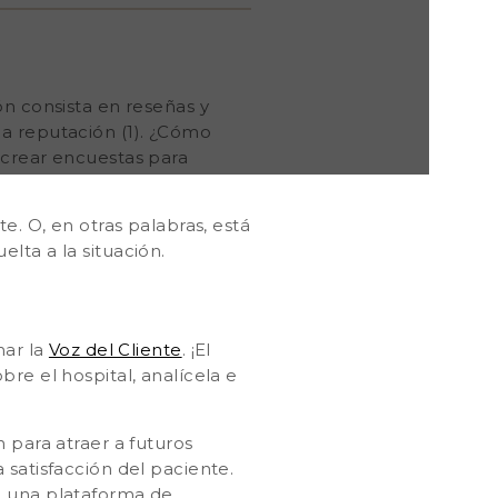
ón consista en reseñas y
la reputación
(1). ¿Cómo
 crear encuestas para
e. O, en otras palabras, está
lta a la situación.
har la
Voz del Cliente
. ¡El
re el hospital, analícela e
 para atraer a futuros
 satisfacción del paciente.
en una plataforma de