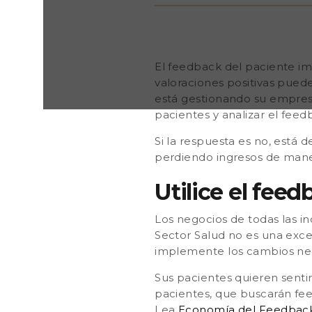
saber cómo darle la vuelta a la situación.&nbsp; Ut
del hospital Los negocios de todas las industrias es
con los que escuchar la Voz del Cliente . ¡El Sector
excepción! Recopile la retroalimentación de los pac
analícela e implemente los cambios necesarios.&n
El feedback del paciente im
quieren sentir que
valoraciones positivas pued
está gestionando su empresa
pacientes y analizar el fee
Si la respuesta es no, está 
perdiendo ingresos de maner
Utilice el feed
Los negocios de todas las in
Sector Salud no es una excep
implemente los cambios ne
Sus pacientes quieren sentir
pacientes, que buscarán feed
Lea
Economía del Feedback