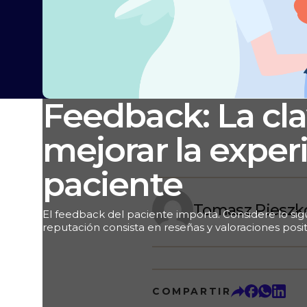
Feedback: La cla
mejorar la exper
paciente
Tomasz Pieszk
El feedback del paciente importa. Considere lo sig
reputación consista en reseñas y valoraciones posit
millones de USD más que otro con una mala reputa
gestionando su empresa la reputación?, ¿utiliza un
permite crear encuestas para pacientes y analizar 
mismos sobre el hospital o los médicos? Si la respu
COMPARTIR
desestimando la importancia de la experiencia del 
palabras, está perdiendo ingresos de manera innec