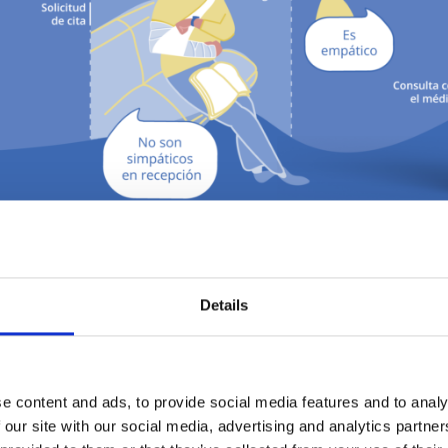
Trace un mapa del viaje del paciente para identificar los potenciales puntos de contacto.
s puntos de contacto en los que su empresa interactúa c
Details
eriencia del paciente mediante cuestionarios en todos 
 a considerar:
e content and ads, to provide social media features and to analy
ido fácil hacer una reserva?, ¿Encontraste la información
 our site with our social media, advertising and analytics partn