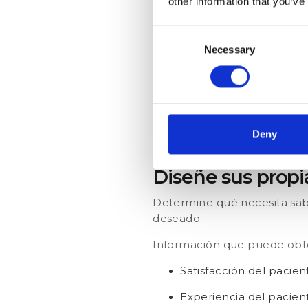
other information that you’ve
Acceso:
¿Cómo ha sido
Tratamiento:
¿Recibist
Consent
general con el personal
Necessary
Selection
Estancia
: Distribuya e
enfermería, la habitaci
Post-visita:
Cree encue
Pida a sus visitas que 
Deny
Diseñe sus propi
Determine qué necesita sab
deseado
Información que puede obt
Satisfacción del pacie
Experiencia del pacient