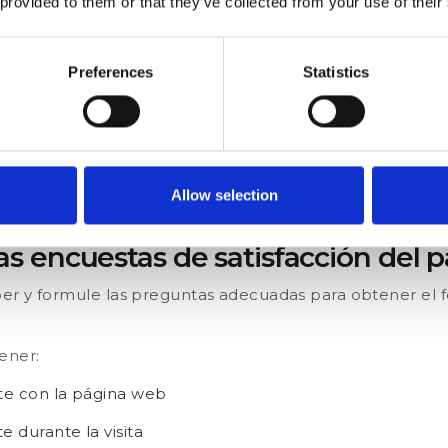
 provided to them or that they’ve collected from your use of their
 la espera?
e la información o el tratamiento que necesitabas?, ¿C
 sanitario?
Preferences
Statistics
ncuestas de satisfacción del paciente para evaluar a los
ón, la comida, etc.
stas para pacientes acerca de la satisfacción y la calidad
dejen una reseña online.
Allow selection
as encuestas de satisfacción del 
er y formule las preguntas adecuadas para obtener el f
ener:
nte con la página web
e durante la visita