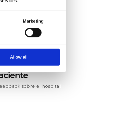
 services.
ómo ha sido tu experiencia
Marketing
 médicos, el personal de
 del servicio y envíelas.
Allow all
paciente
eedback sobre el hospital