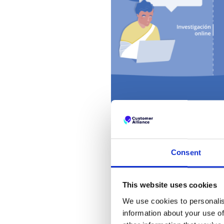
Primero, piense en todos lo
Consent
importante recopilar la exp
relevantes.
This website uses cookies
Puntos de contacto
We use cookies to personalis
Reserva de cita:
¿Ha s
information about your use of