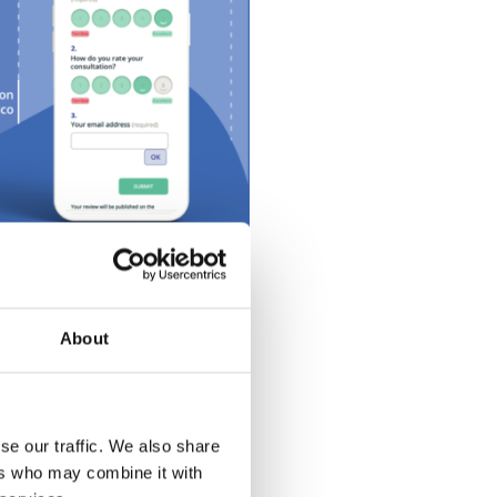
on el paciente. Es
About
aquellos que sean
se our traffic. We also share
 necesaria?
ers who may combine it with