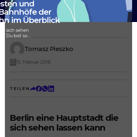
esten und
 Bahnhöfe der
ahn im Überblick
die sich sehen
n - Du bist so
t aus dem
des Berliner
Tomasz Pieszko
das Motto der
n die Stadt ist
15. Februar 2018
sos Group,
e Stadt unter den
ei Weltbürgern
tz 11 von
 Wenn es darum
TEILEN
hen, landet die
tz 10. lediglich
in nicht besonders
 nur auf Platz 18.
gn="left"]Dennoch,
Berlin eine Hauptstadt die
y”- heißt es laut
er Bürgermeister
sich sehen lassen kann
eicht ist es auch
 die Stadt so