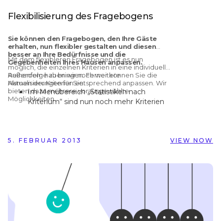
Flexibilisierung des Fragebogens
Sie können den Fragebogen, den Ihre Gäste
erhalten, nun flexibler gestalten und diesen
besser an Ihre Bedürfnisse und die
Mit dem flexibleren Fragebogen ist es nun
Gegebenheiten Ihres Hausen anpassen.
möglich, die einzelnen Kriterien in eine individuelle
Reihenfolge zu bringen. Ferner können Sie die
Außerdem haben wir noch weitere
Namen der Kriterien entsprechend anpassen. Wir
Aktualisierungen für Sie:
bieten dazu mehrere vorausgewählte
Im Menübereich „Statistiken nach
Möglichkeiten.
Kriterium“ sind nun noch mehr Kriterien
für die Analyse verfügbar.
Die Gesamtbewertung können Sie in
Ihrem Zertifikat ab sofort als Prozentzahl
5. FEBRUAR 2013
angeben.
VIEW NOW
Im Zertifikat werden nun alle aktiven
Kriterien unterhalb der
Gesamtbewertung angezeigt.