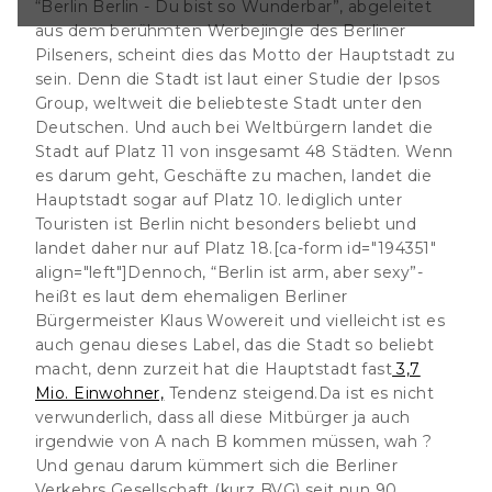
“Berlin Berlin - Du bist so Wunderbar”, abgeleitet
zeit hat die
aus dem berühmten Werbejingle des Berliner
. Einwohner,
 es nicht
Pilseners, scheint dies das Motto der Hauptstadt zu
diese Mitbürger ja
sein. Denn die Stadt ist laut einer Studie der Ipsos
 nach B kommen
Group, weltweit die beliebteste Stadt unter den
Deutschen. Und auch bei Weltbürgern landet die
Stadt auf Platz 11 von insgesamt 48 Städten. Wenn
es darum geht, Geschäfte zu machen, landet die
Hauptstadt sogar auf Platz 10. lediglich unter
Touristen ist Berlin nicht besonders beliebt und
landet daher nur auf Platz 18.[ca-form id="194351"
align="left"]Dennoch, “Berlin ist arm, aber sexy”-
heißt es laut dem ehemaligen Berliner
Bürgermeister Klaus Wowereit und vielleicht ist es
auch genau dieses Label, das die Stadt so beliebt
macht, denn zurzeit hat die Hauptstadt fast
3,7
Mio. Einwohner,
Tendenz steigend.Da ist es nicht
verwunderlich, dass all diese Mitbürger ja auch
irgendwie von A nach B kommen müssen, wah ?
Und genau darum kümmert sich die Berliner
Verkehrs Gesellschaft (kurz BVG) seit nun 90