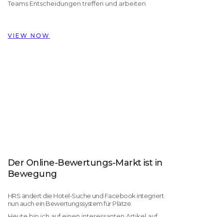
Teams Entscheidungen treffen und arbeiten
Daten die Renovierung von 324
Zimmern inspiriert haben
Wie Dorint Hotels & Resorts mit
VIEW NOW
Customer Alliance Gästefeedback über
nahezu 60 Hotels hinweg verwaltet
Der Online-Bewertungs-Markt ist in
Bewegung
HRS ändert die Hotel-Suche und Facebook integriert
nun auch ein Bewertungssystem für Plätze.
Heute bin ich auf einen interessanten Artikel auf