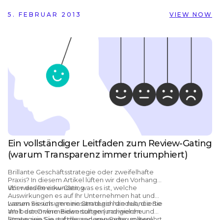
Ihrem Zertifikat ab sofort als Prozentzahl
5. FEBRUAR 2013
angeben.
VIEW NOW
Im Zertifikat werden nun alle aktiven
Kriterien unterhalb der
Gesamtbewertung angezeigt.
Ein vollständiger Leitfaden zum Review-Gating
(warum Transparenz immer triumphiert)
Brillante Geschäftsstrategie oder zweifelhafte
Praxis? In diesem Artikel lüften wir den Vorhang
über das Review-Gating.
Wir werden erkunden, was es ist, welche
Auswirkungen es auf Ihr Unternehmen hat und
warum es sich um eine Strategie handelt, die Sie
Lassen Sie uns gemeinsam durch die nuancierte
am besten vermeiden sollten (und welche
Welt der Online-Bewertungen navigieren und
Strategien Sie stattdessen anwenden sollten).
lernen, wie Sie auf der anderen Seite unversehrt