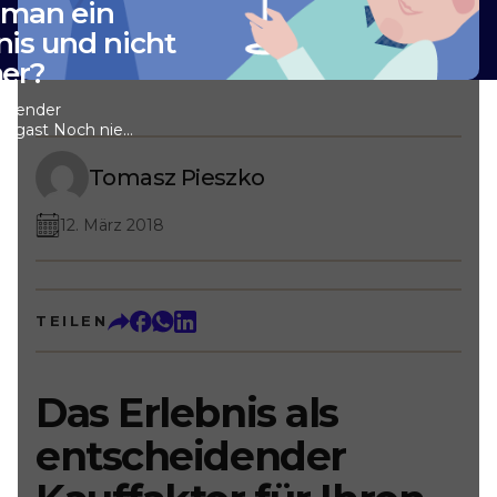
 man ein
is und nicht
er?
eidender
telgast Noch nie
ls so vielfältig
pte und Marken
Tomasz Pieszko
 damit auf eine
hl an Reisenden.
12. März 2018
r Gäste als auch
ter. Das
bei zum zentralen
 um Kundentreue
teigern.Auf der
TEILEN
er Hotelgast,
s dieser breiten
 Auf der anderen
rs sich so zu
Das Erlebnis als
ihren Gästen ein
bieten können. Die
entscheidender
ier lediglich ein
orbei.Wie gelingt
 differenzieren,