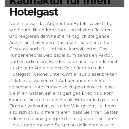
Kauffaktor für Ihren
olche eine
Hotelgast
 bieten können?
e genau
 einzigartig
Noch nie war das Angebot an Hotels so vielfältig
se
Kundenerlebnis
wie heute. Neue Konzepte und Marken florieren
r Buchung Die
und reagieren damit auf eine täglich steigende
Anzahl an Reisenden. Das macht das Ganze für
Gäste als auch für Hoteliers komplizierter. Das
Kundenerlebnis wird dabei zum zentralen Faktor.
Und erlässlich, um Kundentreue und -zufriedenheit
zu steigern.Auf der einen Seite fragt sich der
Hotelgast, welche Unterkunft er aus dieser breiten
Palette auswählen soll. Auf der anderen Seite
versuchen Hoteliers sich so zu positionieren, dass
Sie ihren Gästen ein einzigartiges Erlebnis bieten
können. Die Zeit, in der Sie als Hotelier lediglich ein
Zimmer verkaufen, ist vorbei.Wie gelingt es Ihnen
also sich so zu differenzieren, dass Sie Ihren Gästen
solche eine einzigartige Erfahrung bieten können?
Heutzutage müssen Sie genau definieren was Ihr