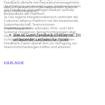
Feedback-Abläufe wie Reputationsmanagement,
die Erhebung von Bewertungen, das Beantworten
Lässt sich die Plattform in die bestehenden Systeme
von Feedback und Umfragen bleiben zentrale
eines Hotels integrieren?
Bestandteile der Plattform
Ja. Der eigene Integrationsbereich verbindet die
Customer Alliance Plattform mit der bestehenden
Systemlandschaft: Teams können
Bewertungsportale anbinden, PMS- und CRM-
Empfohlene Artikel
Systeme integrieren, Benachrichtigungen über
Was ist Guest Feedback Intelligence? Ein
Slack und Microsoft Teams erhalten sowie API-
umfassender Leitfaden für Hotels
Schlüssel und Webhooks verwalten. So stehen
Feedback-Daten überall dort zur Verfügung, wo
Preston Palace: Wie Gästefeedback-
Teams Entscheidungen treffen und arbeiten
Daten die Renovierung von 324
Zimmern inspiriert haben
Wie Dorint Hotels & Resorts mit
VIEW NOW
Customer Alliance Gästefeedback über
nahezu 60 Hotels hinweg verwaltet