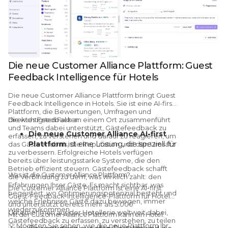
Die neue Customer Alliance Plattform: Guest
Feedback Intelligence für Hotels
Die
neue Customer Alliance Plattform bringt Guest
Feedback Intelligence in Hotels.
Sie ist eine AI-first
Plattform, die Bewertungen, Umfragen und
direktes Feedback an einem Ort zusammenführt
Die wichtigsten Fakten
und Teams dabei unterstützt, Gästefeedback zu
Die neue Customer Alliance AI-first
erfassen, zu verstehen und darauf zu reagieren, um
Plattform
ist eine Lösung, die speziell für
das Gästeerlebnis, die Reputation und den Umsatz
zu verbessern. Erfolgreiche Hotels verfügen
Reputationsmanagement und Guest
bereits über leistungsstarke Systeme, die den
Feedback Intelligence in der Hotellerie
Betrieb effizient steuern.
Gästefeedback schafft
entwickelt wurde. Sie ist ab sofort
Was ist die Customer Alliance Plattform?
die Verbindung zu dem, was wirklich zählt: den
weltweit für Hotels und Hotelgruppen
Erfahrungen Ihrer Gäste.
Es macht sichtbar, was
Die Customer Alliance Plattform ist eine AI-first
begeistert, wo Optimierungspotenzial besteht und
verfügbar.
Guest-Feedback-Intelligence-Plattform für Hotels
welche Erlebnisse Gäste dazu bewegen, immer
und unterstützt bereits mehr als 5.000
Guest Feedback Intelligence
führt
wiederzukommen.
Unternehmen aus der Hotellerie weltweit dabei,
Mit der Customer Alliance Plattform kann ein Hotel:
jede Gästestimme (Bewertungen,
Gästefeedback zu erfassen, zu verstehen, zu teilen
Umfragen und direktes Feedback) in
💡
Möchten Sie sehen, wie die neue Plattform Ihr