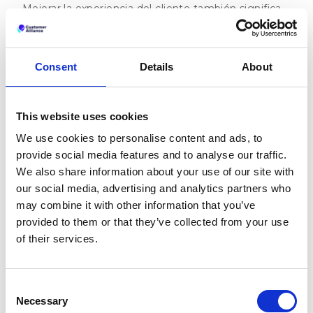
Mejorar la experiencia del cliente también significa
enriquecer sus servicios. Veamos cómo actuar
creativamente.
Consent
Details
About
This website uses cookies
We use cookies to personalise content and ads, to
provide social media features and to analyse our traffic.
We also share information about your use of our site with
our social media, advertising and analytics partners who
may combine it with other information that you’ve
provided to them or that they’ve collected from your use
of their services.
Consent
La promoción de sus servicios
Necessary
Selection