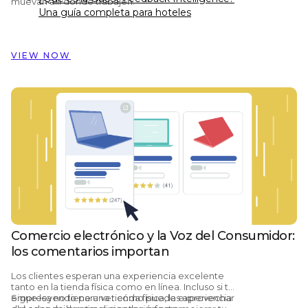
muevan allí donde trabajen.
Una guía completa para hoteles
Preston Palace: cómo los datos del
feedback de los huéspedes inspiraron la
reforma de 324 habitaciones
VIEW NOW
Cómo Dorint Hotels & Resorts usa
Customer Alliance para gestionar el
feedback de los huéspedes en casi 60
hoteles
Comercio electrónico y la Voz del Consumidor:
los comentarios importan
Los clientes esperan una experiencia excelente
tanto en la tienda física como en línea. Incluso si tu
empresa no tiene una tienda física, la experiencia
Sigue leyendo para ver cómo puedes aprovechar