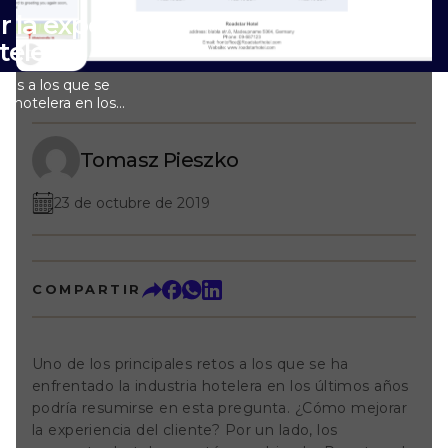
 la experiencia
telero
etos a los que se
ia hotelera en los
umirse en esta
r la experiencia
, los conceptos
Tomasz Pieszko
do. Por otro, el
oluciona en línea
23 de octubre de 2019
nológicas y los
a el hotelero el
smo, proporcionar
te lo más
ra beneficiarse de
COMPARTIR
r la satisfacción
ción. Pero, ¿cómo
 del cliente?
sensación del
Uno de los principales retos a los que se ha
ncia en una
enfrentado la industria hotelera en los últimos años
o, mediante la
podría resumirse en esta pregunta.
¿Cómo mejorar
nal o el uso de
taurante,
la experiencia del cliente?
Por un lado, los
realidad, esto sería