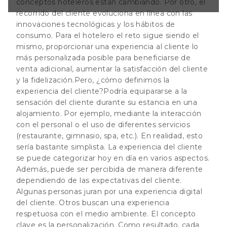
conceptos hoteleros están cambiando. Por otro, el
xperiencia del
recorrido del cliente evoluciona en línea con las
rizar hoy en día
innovaciones tecnológicas y los hábitos de
emás, puede ser
erente
consumo. Para el hotelero el reto sigue siendo el
mismo, proporcionar una experiencia al cliente lo
más personalizada posible para beneficiarse de
venta adicional, aumentar la satisfacción del cliente
y la fidelización.
Pero, ¿cómo definimos la
experiencia del cliente?
Podría equipararse a la
sensación del cliente durante su estancia en una
alojamiento. Por ejemplo, mediante la interacción
con el personal o el uso de diferentes servicios
(restaurante, gimnasio, spa, etc.). En realidad, esto
sería bastante simplista. La experiencia del cliente
se puede categorizar hoy en día en varios aspectos.
Además, puede ser percibida de manera diferente
dependiendo de las expectativas del cliente.
Algunas personas juran por una experiencia digital
del cliente. Otros buscan una experiencia
respetuosa con el medio ambiente. El concepto
clave es la personalización. Como resultado, cada