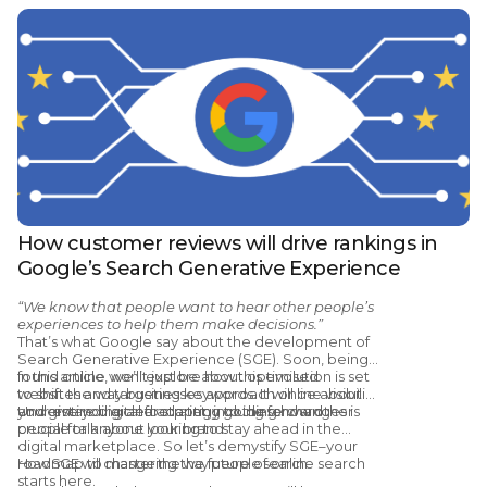
How customer reviews will drive rankings in
Google’s Search Generative Experience
“We know that people want to hear other people’s
experiences to help them make decisions.”
That’s what Google say about the development of
Search Generative Experience (SGE). Soon, being
found online won’t just be about optimised
In this article, we’ll explore how this evolution is set
websites and targeting keywords. It will be about
to shift the way businesses approach online visibility
your entire digital footprint, including how other
and give you a clear strategy going forward.
Understanding and adapting to these changes is
people talk about your brand.
crucial for anyone looking to stay ahead in the
digital marketplace. So let’s demystify SGE–your
roadmap to mastering the future of online search
How SGE will change the way people search
starts here.