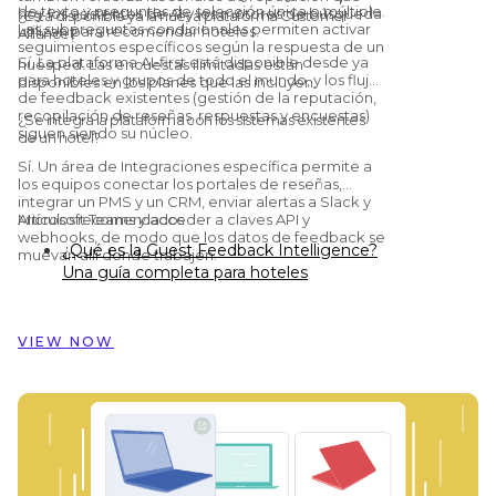
de texto y preguntas de selección única o múltiple.
hoy los asistentes de AI y los motores de búsqueda
¿Está disponible ya la nueva plataforma Customer
Las subpreguntas condicionales permiten activar
utilizan para recomendar hoteles.
Alliance?
seguimientos específicos según la respuesta de un
Sí. La plataforma AI-first está disponible desde ya
huésped. Las encuestas ilimitadas están
para hoteles y grupos de todo el mundo, y los flujos
disponibles en los planes que las incluyen.
de feedback existentes (gestión de la reputación,
recopilación de reseñas, respuestas y encuestas)
¿Se integra la plataforma con los sistemas existentes
siguen siendo su núcleo.
de un hotel?
Sí. Un área de Integraciones específica permite a
los equipos conectar los portales de reseñas,
integrar un PMS y un CRM, enviar alertas a Slack y
Microsoft Teams y acceder a claves API y
Artículos recomendados
webhooks, de modo que los datos de feedback se
¿Qué es la Guest Feedback Intelligence?
muevan allí donde trabajen.
Una guía completa para hoteles
Preston Palace: cómo los datos del
feedback de los huéspedes inspiraron la
reforma de 324 habitaciones
VIEW NOW
Cómo Dorint Hotels & Resorts usa
Customer Alliance para gestionar el
feedback de los huéspedes en casi 60
hoteles