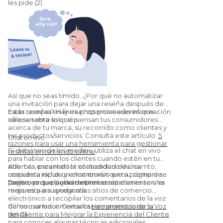
les pide (2).
Así que no seas tímido. ¿Por qué no automatizar
una invitación para dejar una reseña después de
cada compra? Hay muchos proveedores que
Estas reseñas en línea proporcionarán información
ofrecen esta solución.
valiosa sobre lo que piensan tus consumidores
acerca de tu marca, su recorrido como clientes y
tus productos/servicios. Consulta este artículo:
5
Chat en vivo
razones para usar una herramienta para gestionar
Si dispones de los medios, utiliza el chat en vivo
reseñas en tu tienda online
.
para hablar con los clientes cuando estén en tu
sitio. Les encantará la comodidad de una
Además, para reducir el abandono del carrito,
respuesta rápida y encontrarán que su compra se
considera incluir un chat en vivo en tu página de
facilita, ya que podrán obtener rápidamente una
pago o en tu página de precios.
Creemos que las herramientas anteriores son las
respuesta a su pregunta.
mejores para ayudar a los sitios de comercio
electrónico a recopilar los comentarios de la voz
del consumidor. Consulta
Cómo usar los comentarios para promocionar tu
Herramientas de la Voz
del Cliente para Mejorar la Experiencia del Cliente
tienda
para conocer algunas técnicas adicionales.