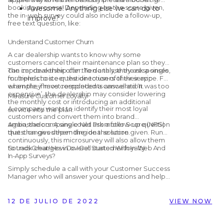
booking process. Depending on the score given,
Awesome! Anything else we can do to
the in-web survey could also include a follow-up,
improve?
free text question, like:
Thank you! How can we make the
booking process easier?
Understand Customer Churn
A car dealership wants to know why some
customers cancel their maintenance plan so they
can improve their offer. To do this, they ask a single,
The car dealership can then analyse the responses
multiple-choice question to users of their app
for trends to steer the direction of their service. For
when they have completed a cancellation.
example, if most respondents answered ‘It was too
expensive’, the dealership may consider lowering
Measure Customer Loyalty
the monthly cost or introducing an additional
A company wants to identify their most loyal
service into the plan.
customers and convert them into brand
ambassadors. A single Net Promoter Score (NPS)
Again, the company could ask a follow-up question
question gives them the ideal solution.
that changes depending on the score given. Run
continuously, this microsurvey will also allow them
to track changes in overall customer loyalty.
Sounds Great! How Do I Get Started With In-Web And
In-App Surveys?
Simply schedule a call with your Customer Success
Manager who will answer your questions and help
you get set up! Alternatively, if you are not yet
working with Customer Alliance but would like to
find out more, you can schedule a
free, no-
12 DE JULIO DE 2022
VIEW NOW
obligation demo
with us by clicking the button
below.