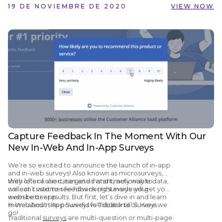
19 DE NOVIEMBRE DE 2020
VIEW NOW
importantes que debes saber sobre las
reseñas online
Capture Feedback In The Moment With Our
New In-Web And In-App Surveys
We’re so excited to announce the launch of in-app
and in-web surveys! Also known as microsurveys,
they offer a short, targeted and timely way to
With lots of use cases and instant, actionable data,
collect customer feedback right inside your
we can’t wait to see how microsurveys will get you
website or app.
even better results. But first, let’s dive in and learn
more about this powerful feedback tool. Here we
In-Web And In-App Surveys vs “Traditional” Surveys
go!
Traditional
surveys
are multi-question or multi-page