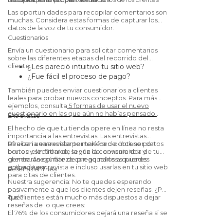
Las oportunidades para recopilar comentarios son
muchas. Considera estas formas de capturar los
datos de la voz de tu consumidor.
Cuestionarios
Envía un cuestionario para solicitar comentarios
sobre las diferentes etapas del recorrido del
cliente.
¿Les pareció intuitivo tu sitio web?
¿Fue fácil el proceso de pago?
¿Quedaron satisfechos con el
También puedes enviar cuestionarios a clientes
producto/servicio?
leales para probar nuevos conceptos. Para más
¿Te recomendarían a un amigo?
(Sí, esta
ejemplos, consulta
5 formas de usar el nuevo
cuestionario en las que aún no habías pensado.
.
es una
Net Promoter Score
pregunta.)
Entrevistas
El hecho de que tu tienda opere en línea no resta
importancia a las entrevistas. Las entrevistas
ofrecen una excelente manera de obtener datos
Realiza la entrevista por teléfono o incluso por
brutos y sin filtrar de la voz del consumidor y
correo electrónico, según la conveniencia de tu
generarán confianza con aquellos a quienes
cliente. Asegúrate de preguntarles si puedes
entrevistes.
grabar la entrevista e incluso usarlas en tu sitio web
Reseñas en línea
para citas de clientes.
Nuestra sugerencia: No te quedes esperando
pasivamente a que los clientes dejen reseñas. ¿Por
qué?
Tus clientes están mucho más dispuestos a dejar
reseñas de lo que crees:
El 76% de los consumidores dejará una reseña si se