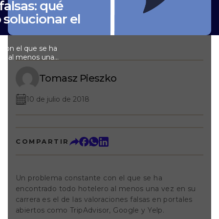
falsas: qué
solucionar el
con el que se ha
ro al menos una
e las valoraciones
rtos como
Tomasz Pieszko
lp. ¿Qué quiere
"? Los portales
10 de julio de 2018
s de recopilación
os usuarios
os que pueden
implemente
tales no verifican
COMPARTIR
e alojó en el hotel
 básicamente existe
l portal y el
e se asume que
Un problema constante con el que se ha
raciones han
encontrado todo hotelero al menos una vez en su
ro, ¿ocurre siempre
 malicia es
carrera es el de las valoraciones falsas en portales
os casos en los
abiertos como TripAdvisor, Google y Yelp.
dioso o un