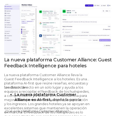
La nueva plataforma Customer Alliance: Guest
Feedback Intelligence para hoteles
La nueva plataforma Customer Alliance lleva la
Guest Feedback Intelligence a los hoteles.
Es una
plataforma AI-first que reúne reseñas, encuestas y
feedback directo en un solo lugar y ayuda a los
Los datos clave
equipos a recopilar el feedback de los huéspedes,
La nueva plataforma Customer
a comprenderlo y a actuar en consecuencia para
Alliance es AI-first,
diseñada para la
mejorar la experiencia del huésped, la reputación
y los ingresos. Los grandes hoteles ya se apoyan en
gestión de la reputación y la Guest
excelentes sistemas que mantienen la operación
Feedback Intelligence en el sector
¿Qué es la plataforma Customer Alliance?
en marcha.
El feedback de los huéspedes es lo
hotelero. Está disponible desde ya para