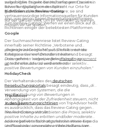
weg und Sie müssen bei Null anfangen. Das ist ein
zu befolgen. Es geht darum, transparent zu sein.
schneller Abstieg von der Spitze.
Bewertungsplattformen sind nicht nur Orte für
gute oder schlechte Kommentare; sie sind
Richtlinien zum Review-Gating
vertrauenswürdige Informationsquellen für Kunden
Also, was
genau
sagen Bewertungsplattformen
auf der ganzen Welt. Um ihr Vertrauen zu wahren,
zum Review-Gating? Werfen wir einen Blick auf die
müssen wir fair spielen.
Richtlinien einiger der beliebtesten Plattformen.
Google
Der Suchmaschinenriese listet Review-Gating
innerhalb seiner Richtlinie „Verbotene und
eingeschränkte Inhalte“ auf. Sie fällt unter die
„Beiträge zu Google Maps sollten ein echtes
Kategorie der irreführenden Inhalte und besagt:
Erlebnis an einem Ort oder in einem
Unternehmen widerspiegeln.
Dazu gehört... "negative Bewertungen zu
Fake-Engagement
ist
unterbinden oder zu verbieten oder selektiv
nicht erlaubt und wird entfernt.
positive Bewertungen von Kunden einzuholen."
HolidayCheck
Der
Verhaltenskodex des
deutschen
Reisebuchungsportals
besagt eindeutig, dass
„die
Verwendung von Systemen, die die
Veröffentlichung von Bewertungen in
TripAdvisor
Abhängigkeit von der Zufriedenheit steuern, nicht
In den Bewertungsrichtlinien
von TripAdvisor heißt
zulässig ist“.
es ausdrücklich, dass das Review-Gating gegen
ihre Richtlinien verstößt:
"Review-Gating.
Wir verbieten die Praxis, selektiv
positive Inhalte zu erbitten und/oder moderate
oder negative Inhalte abzulehnen. Wenn eine
Andere beliebte Buchungsmaschinen wie Expedia
Umfrage oder eine externe Website Benutzer
und Booking.com erwähnen ihre Haltung zum