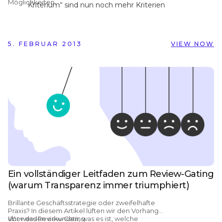
Möglichkeiten.
Kriterium“ sind nun noch mehr Kriterien
für die Analyse verfügbar.
Die Gesamtbewertung können Sie in
Ihrem Zertifikat ab sofort als Prozentzahl
5. FEBRUAR 2013
angeben.
VIEW NOW
Im Zertifikat werden nun alle aktiven
Kriterien unterhalb der
Gesamtbewertung angezeigt.
Ein vollständiger Leitfaden zum Review-Gating
(warum Transparenz immer triumphiert)
Brillante Geschäftsstrategie oder zweifelhafte
Praxis? In diesem Artikel lüften wir den Vorhang
über das Review-Gating.
Wir werden erkunden, was es ist, welche