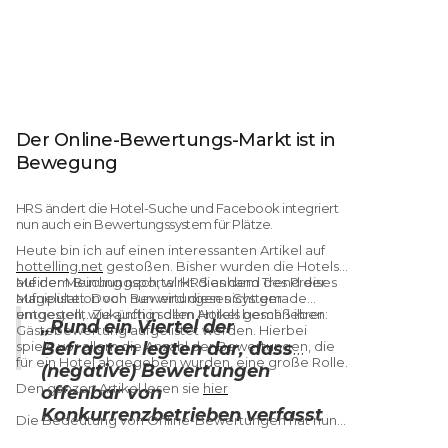
Der Online-Bewertungs-Markt ist in
Bewegung
HRS ändert die Hotel-Suche und Facebook integriert
nun auch ein Bewertungssystem für Plätze.
Heute bin ich auf einen interessanten Artikel auf
hottelling.net
gestoßen. Bisher wurden die Hotels
auf dem Buchungsportal HRS anhand des Preises
Meiner Meinung nach, wirkt dies dem Trend der
aufgelistet. Doch nun wird dieses System
Manipulation von Bewertungen nicht gerade
umgestellt. Zukünftig sollen Hotels gemäß ihrer
entgegen, wie auch in dem Artikel beschrieben:
„Rund ein Viertel der
Gästebewertung aufgelistet werden. Hierbei
spiele vor allem die Anzahl der Bewertungen, die
Befragten legten dar, dass
für ein Hotel abgegeben wurden, eine große Rolle.
(negative) Bewertungen
Den ganzen Artikel lesen sie
hier
offenbar von
Konkurrenzbetrieben verfasst
Die Bedeutung von Online-Bewertungen hat nun
worden seien. Ein weiteres
auch
Facebook
dazu veranlasst, ein eigenes