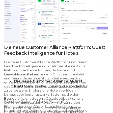
Die neue Customer Alliance Plattform: Guest
Feedback Intelligence für Hotels
Die
neue Customer Alliance Plattform bringt Guest
Feedback Intelligence in Hotels.
Sie ist eine AI-first
Plattform, die Bewertungen, Umfragen und
direktes Feedback an einem Ort zusammenführt
Die wichtigsten Fakten
und Teams dabei unterstützt, Gästefeedback zu
Die neue Customer Alliance AI-first
erfassen, zu verstehen und darauf zu reagieren, um
Plattform
ist eine Lösung, die speziell für
das Gästeerlebnis, die Reputation und den Umsatz
zu verbessern. Erfolgreiche Hotels verfügen
Reputationsmanagement und Guest
bereits über leistungsstarke Systeme, die den
Feedback Intelligence in der Hotellerie
Betrieb effizient steuern.
Gästefeedback schafft
entwickelt wurde. Sie ist ab sofort
Was ist die Customer Alliance Plattform?
die Verbindung zu dem, was wirklich zählt: den
weltweit für Hotels und Hotelgruppen
Erfahrungen Ihrer Gäste.
Es macht sichtbar, was
Die Customer Alliance Plattform ist eine AI-first
begeistert, wo Optimierungspotenzial besteht und
verfügbar.
Guest-Feedback-Intelligence-Plattform für Hotels