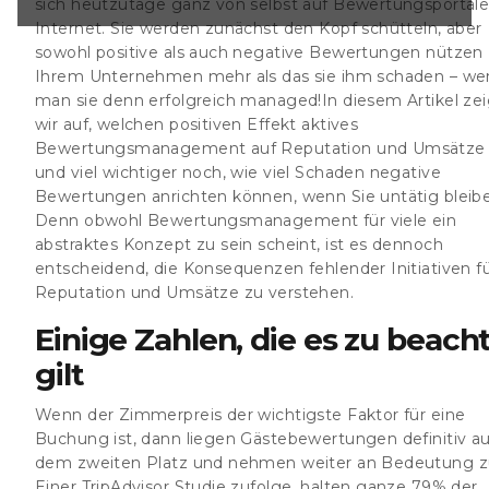
sich heutzutage ganz von selbst auf Bewertungsportal
zept zu sein
Internet. Sie werden zunächst den Kopf schütteln, aber
 entscheidend, die
sowohl positive als auch negative Bewertungen nützen
Initiativen für
msätze zu
Ihrem Unternehmen mehr als das sie ihm schaden – we
, die es zu
man sie denn erfolgreich managed!In diesem Artikel ze
 Zimmerpreis der
wir auf, welchen positiven Effekt aktives
ne Buchung ist,
Bewertungsmanagement auf Reputation und Umsätze 
tungen definitiv
und viel wichtiger noch, wie viel Schaden negative
 und nehmen
. Einer
Bewertungen anrichten können, wenn Sie untätig bleib
Denn obwohl Bewertungsmanagement für viele ein
abstraktes Konzept zu sein scheint, ist es dennoch
entscheidend, die Konsequenzen fehlender Initiativen fü
Reputation und Umsätze zu verstehen.
Einige Zahlen, die es zu beach
gilt
Wenn der Zimmerpreis der wichtigste Faktor für eine
Buchung ist, dann liegen Gästebewertungen definitiv au
dem zweiten Platz und nehmen weiter an Bedeutung z
Einer TripAdvisor Studie zufolge, halten ganze 79% der