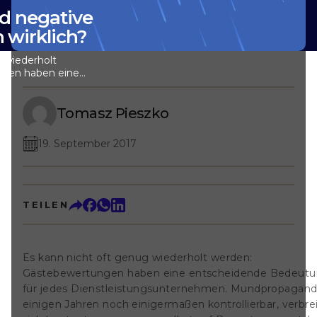
nd negative
wirklich?
g wiederholt
ngen haben eine
ng für jedes
ehmen.
inigen Jahren
Tomasz Pieszko
ollierbar,
tage ganz von
19. September 2017
ortalen im
unächst den Kopf
ositive als auch
 nützen Ihrem
das sie ihm
TEILEN
 denn erfolgreich
kel zeigen wir
ffekt aktives
nt auf
Es kann nicht oft genug wiederholt werden:
 hat, und viel
Gästebewertungen haben eine entscheidende Bedeut
l Schaden
für jedes Dienstleistungsunternehmen. Mundpropaganda
anrichten
ig bleiben. Denn
einigen Jahren noch einigermaßen kontrollierbar, verbre
nagement für