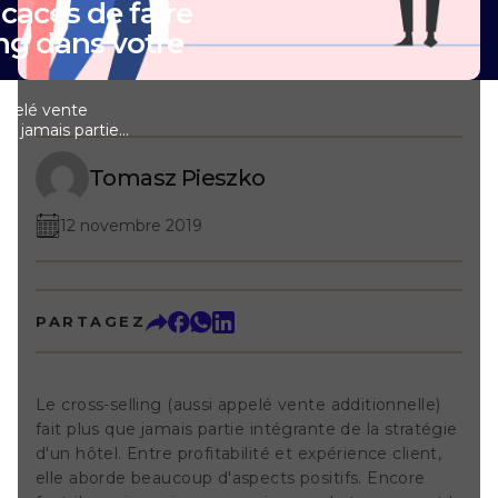
caces de faire
ing dans votre
appelé vente
que jamais partie
e d'un hôtel.
périence client,
Tomasz Pieszko
spects positifs.
oi promouvoir,
12 novembre 2019
ffet, tous les
as la même
tains d'entre
nser que le cross-
ble à leur
PARTAGEZ
on, car avec un
nombreuses
à vous. Pensez à
vous entourent
Le cross-selling (aussi appelé vente additionnelle)
que vous réservez
fait plus que jamais partie intégrante de la stratégie
et que l'on
ptions. Ou
d'un hôtel. Entre profitabilité et expérience client,
 achetez des
elle aborde beaucoup d'aspects positifs. Encore
et que l'on vous