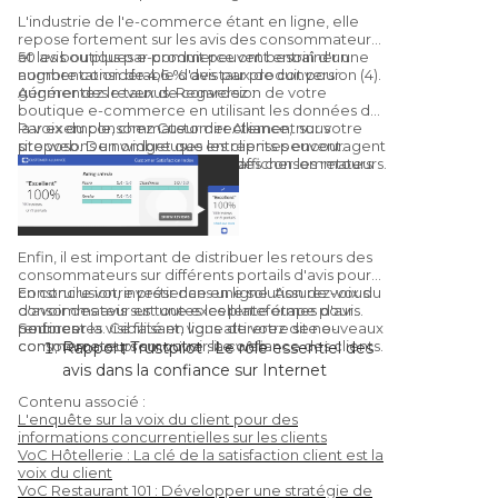
La description du produit reflétait-elle
L'industrie de l'e-commerce étant en ligne, elle
fidèlement le produit ?
repose fortement sur les avis des consommateurs,
et les boutiques e-commerce ont besoin d'un
50 avis ou plus par produit peuvent entraîner une
nombre considérable d'avis par produit pour
augmentation de 4,6 % des taux de conversion (4).
générer des revenus. Regardez :
Augmentez le taux de conversion de votre
boutique e-commerce en utilisant les données de
la voix du consommateur directement sur votre
Par exemple, chez Customer Alliance, nous
site web. De nombreuses entreprises encouragent
proposons un widget que les clients peuvent
les achats en affichant les avis des consommateurs.
intégrer sur leur site web pour afficher les retours
clients qu'ils reçoivent.
Enfin, il est important de distribuer les retours des
consommateurs sur différents portails d'avis pour
construire votre présence en ligne. Assurez-vous
En conclusion, investir dans une solution de voix du
d'avoir des avis sur toutes les plateformes d'avis
consommateur est une excellente étape pour
pertinentes. Ce faisant, vous attirerez de nouveaux
renforcer la visibilité en ligne de votre site e-
Sources :
consommateurs sur votre site web.
commerce et promouvoir la confiance des clients.
Rapport Trustpilot : Le rôle essentiel des
avis dans la confiance sur Internet
Learning Hub : 51 statistiques sur les avis
Contenu associé :
clients qui vous feront repenser leur
L'enquête sur la voix du client pour des
utilisation
informations concurrentielles sur les clients
VoC Hôtellerie : La clé de la satisfaction client est la
Chatmeter : Google confirme que
voix du client
répondre aux avis améliore votre
VoC Restaurant 101 : Développer une stratégie de