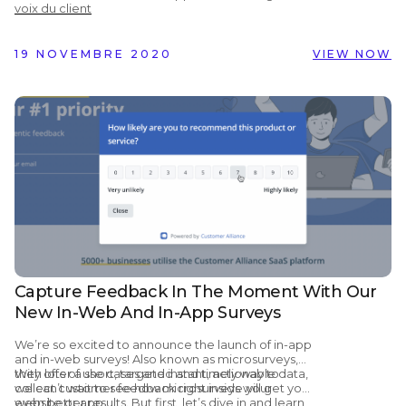
référencement local
voix du client
Infographie Vendasta : 50 statistiques
importantes à connaître sur les avis en
19 NOVEMBRE 2020
VIEW NOW
ligne
Capture Feedback In The Moment With Our
New In-Web And In-App Surveys
We’re so excited to announce the launch of in-app
and in-web surveys! Also known as microsurveys,
they offer a short, targeted and timely way to
With lots of use cases and instant, actionable data,
collect customer feedback right inside your
we can’t wait to see how microsurveys will get you
website or app.
even better results. But first, let’s dive in and learn