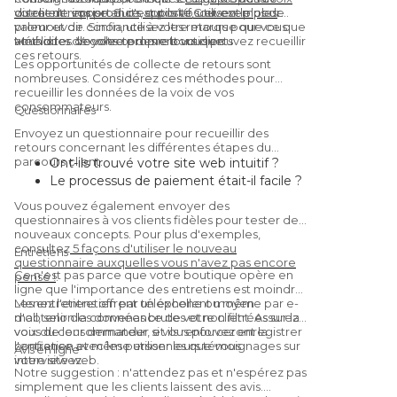
du client : importance, outils VoC et exemples
disent de vos produits apporte souvent plus de
votre entreprise. Si c'est positif, utilisez-le pour
.
valeur et de confiance à votre marque que ce que
promouvoir. Sinon, utilisez les retours pour vous
vous dites de votre propre boutique.
améliorer. Voyons comment vous pouvez recueillir
Méthodes de collecte des retours clients
ces retours.
Les opportunités de collecte de retours sont
nombreuses. Considérez ces méthodes pour
recueillir les données de la voix de vos
consommateurs.
Questionnaires
Envoyez un questionnaire pour recueillir des
retours concernant les différentes étapes du
parcours client.
Ont-ils trouvé votre site web intuitif ?
Le processus de paiement était-il facile ?
Étaient-ils satisfaits du produit/service ?
Vous pouvez également envoyer des
Vous recommanderaient-ils à un ami ?
questionnaires à vos clients fidèles pour tester de
(Oui, c'est une
Net Promoter Score
nouveaux concepts. Pour plus d'exemples,
consultez
5 façons d'utiliser le nouveau
question.)
Entretiens
questionnaire auxquelles vous n'avez pas encore
Ce n'est pas parce que votre boutique opère en
pensé !
.
ligne que l'importance des entretiens est moindre.
Les entretiens offrent un excellent moyen
Menez l'entretien par téléphone ou même par e-
d'obtenir des données brutes et non filtrées sur la
mail, selon la convenance de votre client. Assurez-
voix du consommateur, et ils renforceront la
vous de leur demander si vous pouvez enregistrer
confiance avec les personnes que vous
l'entretien et même utiliser leurs témoignages sur
Avis en ligne
interviewez.
votre site web.
Notre suggestion : n'attendez pas et n'espérez pas
simplement que les clients laissent des avis.