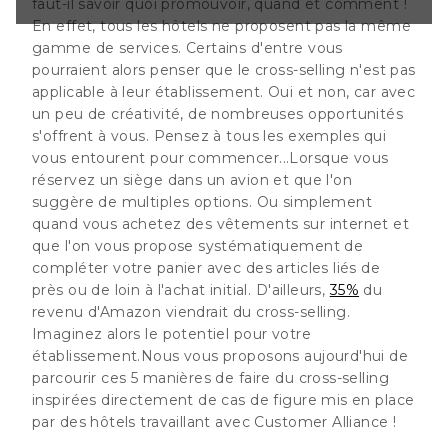
faut-il savoir quoi promouvoir, quand et comment !
ment de
En effet, tous les hôtels ne proposent pas la même
avec des articles
'achat initial.
gamme de services. Certains d'entre vous
nu d'Amazon
pourraient alors penser que le cross-selling n'est pas
g. Imaginez alors
applicable à leur établissement. Oui et non, car avec
un peu de créativité, de nombreuses opportunités
us
s'offrent à vous. Pensez à tous les exemples qui
vous entourent pour commencer...Lorsque vous
réservez un siège dans un avion et que l'on
suggère de multiples options. Ou simplement
quand vous achetez des vêtements sur internet et
que l'on vous propose systématiquement de
compléter votre panier avec des articles liés de
près ou de loin à l'achat initial. D'ailleurs,
35%
du
revenu d'Amazon viendrait du cross-selling.
Imaginez alors le potentiel pour votre
établissement.Nous vous proposons aujourd'hui de
parcourir ces 5 manières de faire du cross-selling
inspirées directement de cas de figure mis en place
par des hôtels travaillant avec Customer Alliance !