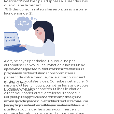
Pourquoi ?
Vos clients sont bien plus disposés à laisser des avis
que vous ne le pensez :
76 % des consommateurs laisseront un avis si on le
leur demande (2).
Alors, ne soyez pas timide. Pourquoi ne pas
automatiser l'envoi d'une invitation à laisser un avis
après chaque achat ? De nombreux fournisseurs
Ces avis en ligne fourniront des informations
proposent cette solution.
précieuses sur ce que vos consommateurs
pensent de votre marque, de leur parcours client
et de vos produits/services. Consultez cet article :
5
Chat en direct
raisons d'utiliser un outil pour gérer les avis de votre
Si vous en avez les capacités, utilisez le chat en
boutique en ligne
.
direct pour parler aux clients lorsqu'ils sont sur
votre site. Ils apprécieront la commodité d'une
De plus, pour réduire l'abandon de panier,
réponse rapide et trouveront leur achat facilité, car
envisagez de placer un chat en direct sur votre
ils pourront obtenir rapidement une réponse à leur
page de paiement ou votre page de tarifs.
Nous pensons que les outils ci-dessus sont les
question.
meilleurs pour aider les sites e-commerce à
recueillir les retours de la voix du consommateur.