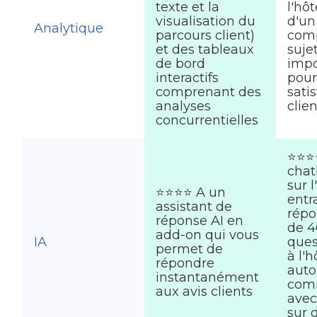
texte et la
l'hôt
visualisation du
d'un
Analytique
parcours client)
comp
et des tableaux
sujet
de bord
impo
interactifs
pour
comprenant des
sati
analyses
clie
concurrentielles
⭐⭐⭐⭐
chat
sur l
⭐⭐⭐⭐ A un
entr
assistant de
répo
réponse AI en
de 
add-on qui vous
IA
ques
permet de
à l'h
répondre
auto
instantanément
com
aux avis clients
avec
sur 