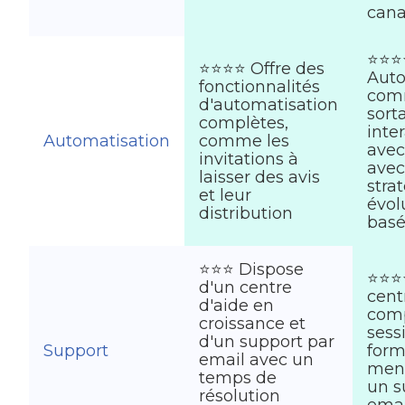
can
⭐⭐⭐
⭐⭐⭐⭐ Offre des
Auto
fonctionnalités
com
d'automatisation
sort
complètes,
inte
Automatisation
comme les
avec
invitations à
avec
laisser des avis
stra
et leur
évol
distribution
basé
⭐⭐⭐ Dispose
⭐⭐⭐
d'un centre
cent
d'aide en
comp
croissance et
sess
d'un support par
Support
form
email avec un
mens
temps de
un s
résolution
emai