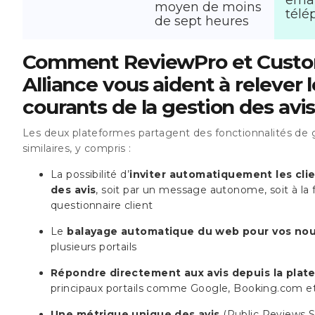
moyen de moins
télé
de sept heures
Comment ReviewPro et Cust
Alliance vous aident à relever l
courants de la gestion des avi
Les deux plateformes partagent des fonctionnalités de g
similaires, y compris :
La possibilité d’
inviter automatiquement les clie
des avis
, soit par un message autonome, soit à la f
questionnaire client
Le
balayage automatique du web pour vos nou
plusieurs portails
Répondre directement aux avis depuis la plat
principaux portails comme Google, Booking.com e
Une métrique unique des avis
(Public Reviews S