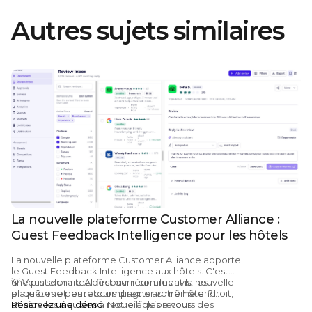
Autres sujets similaires
La nouvelle plateforme Customer Alliance :
Guest Feedback Intelligence pour les hôtels
La nouvelle plateforme Customer Alliance apporte
le Guest Feedback Intelligence aux hôtels.
C'est
une plateforme AI-first qui réunit les avis, les
💡
Vous souhaitez découvrir comment la nouvelle
enquêtes et les retours directs au même endroit,
plateforme peut accompagner votre hôtel ?
et aide les équipes à recueillir les retours des
Réservez une démo.
Notre équipe vous