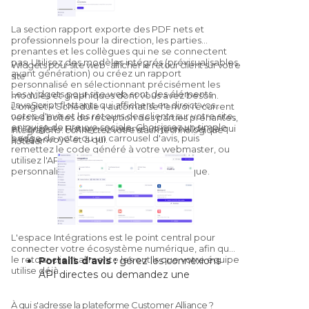
mesure pour votre établissement, avec
un système de pouce vers le haut ou
La section rapport exporte des PDF
nets et
vers le bas qui entraîne le modèle pour
professionnels pour la direction, les parties
votre propriété spécifique.
prenantes et les collègues qui ne se connectent
pas. Utilisez des modèles intégrés (prévisualisables
Widgets pour site web : afficher le retour client sur votre
avant génération) ou créez un rapport
site
personnalisé en sélectionnant précisément les
Les widgets pour site web sont des éléments
modules et graphiques dont vous avez besoin.
JavaScript flottants qui affichent en direct vos
L'onglet « Schedule » automatise l'envoi récurrent
notes d'avis et les retours des clients sur votre site,
vers les boîtes de réception des parties prenantes,
en guise de preuve sociale. Choisissez un simple
et l'onglet « History » conserve un journal de ce qui
Intégrations : connectez votre stack technologique
badge de note ou un carrousel d'avis, puis
a été envoyé et à qui.
hôtelier
remettez le code généré à votre webmaster, ou
utilisez l'API pour un widget entièrement
personnalisé, aux couleurs de votre marque.
L'espace Intégrations est le point central pour
connecter votre écosystème numérique, afin que
le retour client alimente les outils que votre équipe
Portails d'avis :
gérez les connexions
utilise déjà.
API directes ou demandez une
connexion pour les canaux sans lien natif.
Systèmes centraux :
connectez votre
À qui s'adresse la plateforme Customer Alliance ?