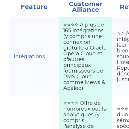
Customer
Feature
Re
Alliance
⭐⭐⭐⭐ A plus de
165 intégrations
⭐⭐ A
(y compris une
inté
connexion
leur
gratuite à Oracle
bien
Opera Cloud et
Intégrations
sou
d'autres
Hote
principaux
Repo
fournisseurs de
dén
PMS Cloud
jusq
comme Mews &
Apaleo)
⭐⭐⭐⭐ Offre de
nombreux outils
⭐⭐⭐
analytiques (y
d'un
compris
sém
l'analyse de
spéc