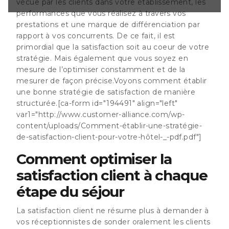
vécue par les clients dans votre établissement, les
n-client-pour-
performances que vous réalisez à travers vos
] Comment
n client à chaque
prestations et une marque de différenciation par
faction client ne
rapport à vos concurrents. De ce fait, il est
r à vos
primordial que la satisfaction soit au coeur de votre
er oralement les
stratégie. Mais également que vous soyez en
k-out pour savoir
mesure de l’optimiser constamment et de la
. Même si la
se et
mesurer de façon précise.
Voyons comment établir
une bonne stratégie de satisfaction de manière
structurée.
[ca-form id="194491" align="left"
var1="http://www.customer-alliance.com/wp-
content/uploads/Comment-établir-une-stratégie-
de-satisfaction-client-pour-votre-hôtel-_-pdf.pdf"]
Comment optimiser la
satisfaction client à chaque
étape du séjour
La satisfaction client ne résume plus à demander à
vos réceptionnistes de sonder oralement les clients