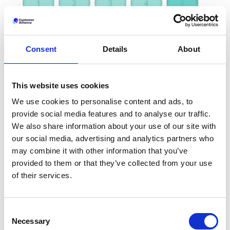
Un autre outil de mesure de plus en plus prisé est
Consent
Details
About
le
NPS
(Net Promoter Score)
qui traduit la
probabilité de recommander ou non une entreprise,
un service, un établissement...Ce critère de
notation fait également partie des options
This website uses cookies
disponibles dans la solution Customer Alliance. Cela
We use cookies to personalise content and ads, to
pour donner aux entreprises (pas seulement les
provide social media features and to analyse our traffic.
hôtels et restaurants)
plus de flexibilité dans
We also share information about your use of our site with
l’analyse de la satisfaction client
.Votre stratégie de
our social media, advertising and analytics partners who
satisfaction client possède désormais plusieurs
may combine it with other information that you’ve
outils de mesure. Mais le plus important réside dans
provided to them or that they’ve collected from your use
les moyens mis en oeuvre pour
améliorer vos
performances
. C’est pourquoi, chez Customer
of their services.
Alliance, nous avons mis en place des
Targets
.
Définissez des objectifs dans votre stratégie afin
d’améliorer vos notes sur les portails et votre taux
Consent
de réponse.
Necessary
Selection