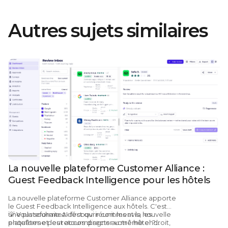
Autres sujets similaires
La nouvelle plateforme Customer Alliance :
Guest Feedback Intelligence pour les hôtels
La nouvelle plateforme Customer Alliance apporte
le Guest Feedback Intelligence aux hôtels.
C'est
une plateforme AI-first qui réunit les avis, les
💡
Vous souhaitez découvrir comment la nouvelle
enquêtes et les retours directs au même endroit,
plateforme peut accompagner votre hôtel ?