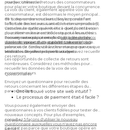
marque. Utilisez les retours des consommateurs
pour l'e-commerce ?
pour placer votre boutique devant la concurrence.
La voix du client, également appelée voix du
consommateur, est désormais le moyen principal
de comprendre vos clients. Soyez proactif en
89 % des consommateurs dans le monde font
sollicitant des retours. Laissez les consommateurs
l'effort de lire les avis avant d'acheter un produit (1).
vous dire ce qu'ils veulent et ce dont ils ont besoin
Cette seule statistique révèle à quel point la voix
pour éliminer les incertitudes quant à leurs désirs.
du consommateur est influente pour les autres
Pour en savoir plus, consultez
consommateurs potentiels. Ce que les autres
Renseignez-vous sur ce qui se dit à propos de
Le guide de la voix
du client : importance, outils VoC et exemples
disent de vos produits apporte souvent plus de
votre entreprise. Si c'est positif, utilisez-le pour
.
valeur et de confiance à votre marque que ce que
promouvoir. Sinon, utilisez les retours pour vous
vous dites de votre propre boutique.
améliorer. Voyons comment vous pouvez recueillir
Méthodes de collecte des retours clients
ces retours.
Les opportunités de collecte de retours sont
nombreuses. Considérez ces méthodes pour
recueillir les données de la voix de vos
consommateurs.
Questionnaires
Envoyez un questionnaire pour recueillir des
retours concernant les différentes étapes du
parcours client.
Ont-ils trouvé votre site web intuitif ?
Le processus de paiement était-il facile ?
Étaient-ils satisfaits du produit/service ?
Vous pouvez également envoyer des
Vous recommanderaient-ils à un ami ?
questionnaires à vos clients fidèles pour tester de
(Oui, c'est une
Net Promoter Score
nouveaux concepts. Pour plus d'exemples,
consultez
5 façons d'utiliser le nouveau
question.)
Entretiens
questionnaire auxquelles vous n'avez pas encore
Ce n'est pas parce que votre boutique opère en
pensé !
.