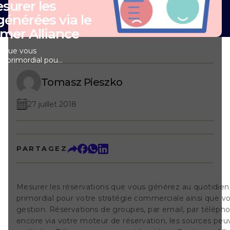
urer les
générées via le
mer Alliance
s que vous
t primordial pour
iale ainsi que
ions de groupes,
Tomasz Pieszko
e ou encore via
tion, les sources
27 juillet 2018
. Découvrez
tomer Alliance
 des réservations
mpact des avis
omer Alliance En
PARTAGEZ
s que vous
figuration, le
petit label fixé
age web.
Mesurer les réservations que vous générez au quotidien
bouge pas :
primordial pour votre stratégie commerciale ainsi que v
 défiler la page, le
sible. Le widget
gestion. Réservations de groupes, par email, par téléph
vos scores,
encore via votre moteur de réservation, les sources peu
lient : votre score