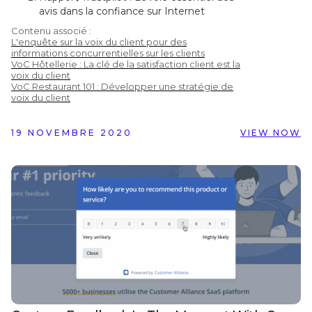
avis dans la confiance sur Internet
Learning Hub : 51 statistiques sur les avis
Contenu associé :
clients qui vous feront repenser leur
L'enquête sur la voix du client pour des
utilisation
informations concurrentielles sur les clients
VoC Hôtellerie : La clé de la satisfaction client est la
Chatmeter : Google confirme que
voix du client
répondre aux avis améliore votre
VoC Restaurant 101 : Développer une stratégie de
référencement local
voix du client
Infographie Vendasta : 50 statistiques
importantes à connaître sur les avis en
19 NOVEMBRE 2020
VIEW NOW
ligne