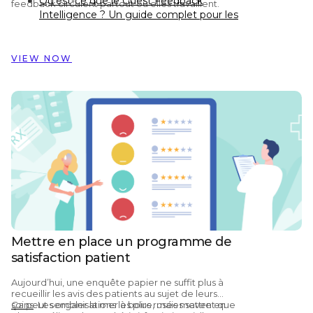
Qu'est-ce que le Guest Feedback
feedback circulent partout où elles travaillent.
Intelligence ? Un guide complet pour les
hôtels
Preston Palace : comment les données
de retour client ont inspiré la rénovation
VIEW NOW
de 324 chambres
Comment Dorint Hotels & Resorts utilise
Customer Alliance pour gérer le retour
client sur près de 60 hôtels
Mettre en place un programme de
satisfaction patient
Aujourd’hui, une enquête papier ne suffit plus à
recueillir les avis des patients au sujet de leurs
soins
Ça peut sembler la mer à boire, mais mettre en
. Les organisations les plus rusées savent que