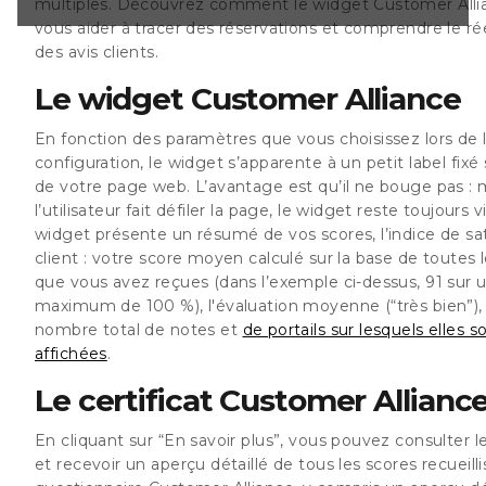
multiples. Découvrez comment le widget Customer Alli
se de toutes les
vous aider à tracer des réservations et comprendre le ré
çues (dans
1 sur un maximum
des avis clients.
 moyenne (“très
Le widget Customer Alliance
En fonction des paramètres que vous choisissez lors de 
configuration, le widget s’apparente à un petit label fixé
de votre page web. L’avantage est qu’il ne bouge pas :
l’utilisateur fait défiler la page, le widget reste toujours v
widget présente un résumé de vos scores, l’indice de sat
client : votre score moyen calculé sur la base de toutes 
que vous avez reçues (dans l’exemple ci-dessus, 91 sur 
maximum de 100 %), l'évaluation moyenne (“très bien”), 
nombre total de notes et
de portails sur lesquels elles s
affichées
.
Le certificat Customer Allianc
En cliquant sur “En savoir plus”, vous pouvez consulter le
et recevoir un aperçu détaillé de tous les scores recueillis