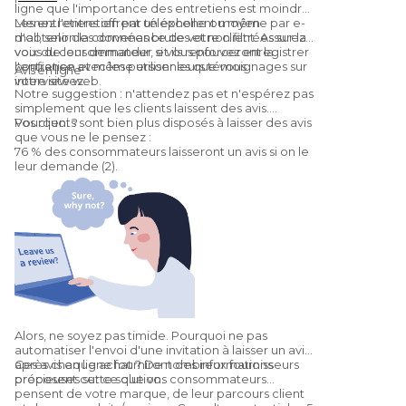
ligne que l'importance des entretiens est moindre.
Les entretiens offrent un excellent moyen
Menez l'entretien par téléphone ou même par e-
d'obtenir des données brutes et non filtrées sur la
mail, selon la convenance de votre client. Assurez-
voix du consommateur, et ils renforceront la
vous de leur demander si vous pouvez enregistrer
confiance avec les personnes que vous
l'entretien et même utiliser leurs témoignages sur
Avis en ligne
interviewez.
votre site web.
Notre suggestion : n'attendez pas et n'espérez pas
simplement que les clients laissent des avis.
Pourquoi ?
Vos clients sont bien plus disposés à laisser des avis
que vous ne le pensez :
76 % des consommateurs laisseront un avis si on le
leur demande (2).
Alors, ne soyez pas timide. Pourquoi ne pas
automatiser l'envoi d'une invitation à laisser un avis
après chaque achat ? De nombreux fournisseurs
Ces avis en ligne fourniront des informations
proposent cette solution.
précieuses sur ce que vos consommateurs
pensent de votre marque, de leur parcours client