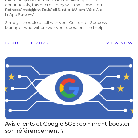
continuously, this microsurvey will also allow them
to track changes in overall customer loyalty.
Sounds Great! How Do I Get Started With In-Web And
In-App Surveys?
Simply schedule a call with your Customer Success
Manager who will answer your questions and help
you get set up! Alternatively, if you are not yet
working with Customer Alliance but would like to
find out more, you can schedule a
free, no-
12 JUILLET 2022
VIEW NOW
obligation demo
with us by clicking the button
below.
Avis clients et Google SGE : comment booster
son référencement ?