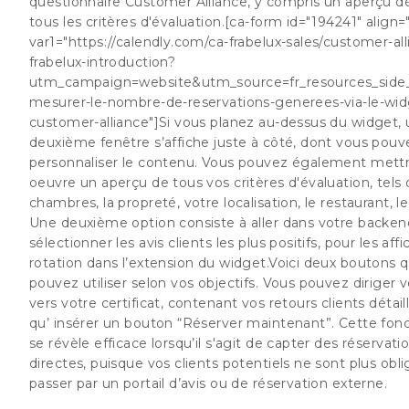
questionnaire Customer Alliance, y compris un aperçu dé
tous les critères d'évaluation.[ca-form id="194241" align="
var1="https://calendly.com/ca-frabelux-sales/customer-all
frabelux-introduction?
utm_campaign=website&utm_source=fr_resources_sid
mesurer-le-nombre-de-reservations-generees-via-le-wid
customer-alliance"]Si vous planez au-dessus du widget,
deuxième fenêtre s’affiche juste à côté, dont vous pouv
personnaliser le contenu. Vous pouvez également mett
oeuvre un aperçu de tous vos critères d'évaluation, tels 
chambres, la propreté, votre localisation, le restaurant, le
Une deuxième option consiste à aller dans votre backen
sélectionner les avis clients les plus positifs, pour les aff
rotation dans l’extension du widget.Voici deux boutons 
pouvez utiliser selon vos objectifs. Vous pouvez diriger v
vers votre certificat, contenant vos retours clients détaill
qu’ insérer un bouton “Réserver maintenant”. Cette fonc
se révèle efficace lorsqu’il s'agit de capter des réservati
directes, puisque vos clients potentiels ne sont plus obl
passer par un portail d’avis ou de réservation externe.