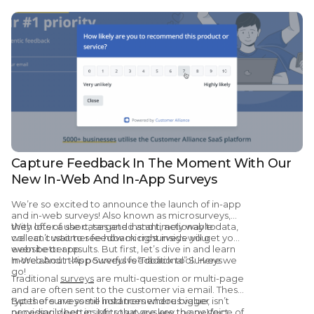
Capture Feedback In The Moment With Our
New In-Web And In-App Surveys
We’re so excited to announce the launch of in-app
and in-web surveys! Also known as microsurveys,
they offer a short, targeted and timely way to
With lots of use cases and instant, actionable data,
collect customer feedback right inside your
we can’t wait to see how microsurveys will get you
website or app.
even better results. But first, let’s dive in and learn
more about this powerful feedback tool. Here we
In-Web And In-App Surveys vs “Traditional” Surveys
go!
Traditional
surveys
are multi-question or multi-page
and are often sent to the customer via email. These
types of surveys still hold tremendous value,
But there are some instances where bigger isn’t
providing deep insights that are key to any
necessarily better. Microsurveys are the perfect
Voice of