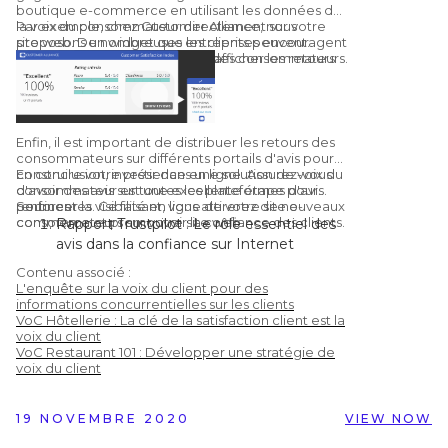
boutique e-commerce en utilisant les données de
la voix du consommateur directement sur votre
Par exemple, chez Customer Alliance, nous
site web. De nombreuses entreprises encouragent
proposons un widget que les clients peuvent
les achats en affichant les avis des consommateurs.
intégrer sur leur site web pour afficher les retours
clients qu'ils reçoivent.
Enfin, il est important de distribuer les retours des
consommateurs sur différents portails d'avis pour
construire votre présence en ligne. Assurez-vous
En conclusion, investir dans une solution de voix du
d'avoir des avis sur toutes les plateformes d'avis
consommateur est une excellente étape pour
pertinentes. Ce faisant, vous attirerez de nouveaux
renforcer la visibilité en ligne de votre site e-
Sources :
consommateurs sur votre site web.
commerce et promouvoir la confiance des clients.
Rapport Trustpilot : Le rôle essentiel des
avis dans la confiance sur Internet
Learning Hub : 51 statistiques sur les avis
Contenu associé :
clients qui vous feront repenser leur
L'enquête sur la voix du client pour des
utilisation
informations concurrentielles sur les clients
VoC Hôtellerie : La clé de la satisfaction client est la
Chatmeter : Google confirme que
voix du client
répondre aux avis améliore votre
VoC Restaurant 101 : Développer une stratégie de
référencement local
voix du client
Infographie Vendasta : 50 statistiques
importantes à connaître sur les avis en
19 NOVEMBRE 2020
VIEW NOW
ligne