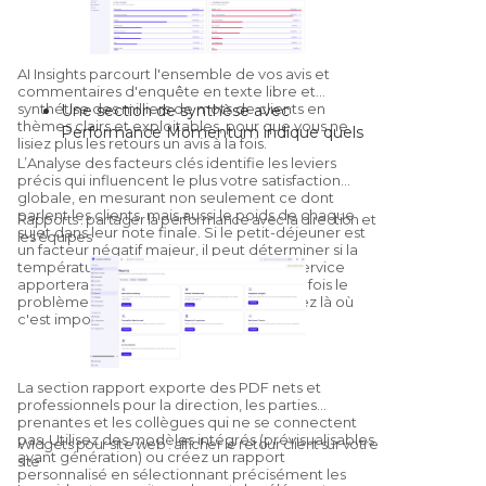
canal.
Sentiment :
nombre d'avis positifs,
neutres et négatifs, ainsi qu'une
cartographie du sentiment établissement
AI Insights parcourt l'ensemble de vos avis et
par établissement.
commentaires d'enquête en texte libre et
synthétise des milliers de mots de clients en
Une section de synthèse avec
Aperçu concurrentiel :
un bilan
thèmes clairs et exploitables, pour que vous ne
Performance Momentum indique quels
synthétique par rapport aux concurrents
lisiez plus les retours un avis à la fois.
domaines opérationnels progressent et
configurés, avec un module Competitors
L’Analyse des facteurs clés identifie les leviers
lesquels reculent par rapport à la période
dédié pour un benchmarking plus
précis qui influencent le plus votre satisfaction
précédente.
globale, en mesurant non seulement ce dont
approfondi.
parlent les clients, mais aussi le poids de chaque
« Ce qui fonctionne bien » et « Ce qu'il
Rapports : partager la performance avec la direction et
sujet dans leur note finale. Si le petit-déjeuner est
les équipes
faut améliorer » regroupent le sentiment
un facteur négatif majeur, il peut déterminer si la
par catégorie ; cliquez sur une catégorie
température des plats ou la rapidité du service
pour voir les citations exactes et les sous-
apportera le plus grand gain de note une fois le
problème résolu, afin que vous investissiez là où
thèmes qui la nourrissent.
c'est important.
L'AI génère des recommandations sur
mesure pour votre établissement, avec
un système de pouce vers le haut ou
La section rapport exporte des PDF
nets et
vers le bas qui entraîne le modèle pour
professionnels pour la direction, les parties
votre propriété spécifique.
prenantes et les collègues qui ne se connectent
pas. Utilisez des modèles intégrés (prévisualisables
Widgets pour site web : afficher le retour client sur votre
avant génération) ou créez un rapport
site
personnalisé en sélectionnant précisément les