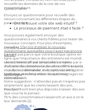
recueillir les données de la voix de vos
consommateurs.
Questionnaires
Envoyez un questionnaire pour recueillir des
retours concernant les différentes étapes du
parcours client.
Ont-ils trouvé votre site web intuitif ?
Le processus de paiement était-il facile ?
Étaient-ils satisfaits du produit/service ?
Vous pouvez également envoyer des
Vous recommanderaient-ils à un ami ?
questionnaires à vos clients fidèles pour tester de
(Oui, c'est une
Net Promoter Score
nouveaux concepts. Pour plus d'exemples,
consultez
5 façons d'utiliser le nouveau
question.)
Entretiens
questionnaire auxquelles vous n'avez pas encore
Ce n'est pas parce que votre boutique opère en
pensé !
.
ligne que l'importance des entretiens est moindre.
Les entretiens offrent un excellent moyen
Menez l'entretien par téléphone ou même par e-
d'obtenir des données brutes et non filtrées sur la
mail, selon la convenance de votre client. Assurez-
voix du consommateur, et ils renforceront la
vous de leur demander si vous pouvez enregistrer
confiance avec les personnes que vous
l'entretien et même utiliser leurs témoignages sur
Avis en ligne
interviewez.
votre site web.
Notre suggestion : n'attendez pas et n'espérez pas
simplement que les clients laissent des avis.
Pourquoi ?
Vos clients sont bien plus disposés à laisser des avis
que vous ne le pensez :
76 % des consommateurs laisseront un avis si on le
leur demande (2).