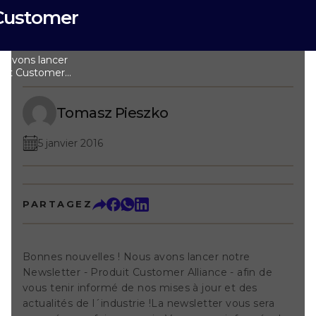
 Customer
s avons lancer
duit Customer
tenir informé de
ctualités de l
r vous sera
Tomasz Pieszko
is. Vous serez
és Review
5 janvier 2016
si que tous nos
du mois. Inscrivez-
n de rester
ussite ! Vous
t chez nous, mais
PARTAGEZ
e réputation en
démonstration
s consultants !
Bonnes nouvelles ! Nous avons lancer notre
Newsletter - Produit Customer Alliance - afin de
vous tenir informé de nos mises à jour et des
actualités de l´industrie !La newsletter vous sera