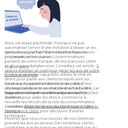
Alors, ne soyez pas timide. Pourquoi ne pas
automatiser l'envoi d'une invitation à laisser un avis
après chaque achat ? De nombreux fournisseurs
Ces avis en ligne fourniront des informations
proposent cette solution.
précieuses sur ce que vos consommateurs
pensent de votre marque, de leur parcours client
et de vos produits/services. Consultez cet article :
5
Chat en direct
raisons d'utiliser un outil pour gérer les avis de votre
Si vous en avez les capacités, utilisez le chat en
boutique en ligne
.
direct pour parler aux clients lorsqu'ils sont sur
votre site. Ils apprécieront la commodité d'une
De plus, pour réduire l'abandon de panier,
réponse rapide et trouveront leur achat facilité, car
envisagez de placer un chat en direct sur votre
ils pourront obtenir rapidement une réponse à leur
page de paiement ou votre page de tarifs.
Nous pensons que les outils ci-dessus sont les
question.
meilleurs pour aider les sites e-commerce à
recueillir les retours de la voix du consommateur.
Consultez
Comment utiliser les retours pour promouvoir votre
Outils de la voix du client pour améliorer
l'expérience client
boutique
pour découvrir d'autres
techniques.
Montrez que vous vous souciez de vos clients en
prenant les avis au sérieux. De nombreux clients
constatent que les marques ne répondent pas du