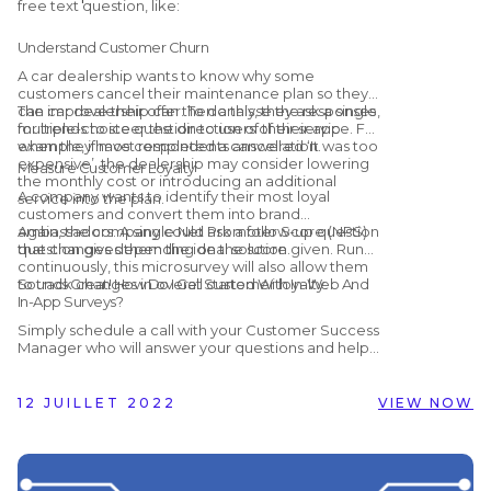
free text question, like:
Thank you! How can we make the
booking process easier?
Understand Customer Churn
A car dealership wants to know why some
customers cancel their maintenance plan so they
can improve their offer. To do this, they ask a single,
The car dealership can then analyse the responses
multiple-choice question to users of their app
for trends to steer the direction of their service. For
when they have completed a cancellation.
example, if most respondents answered ‘It was too
expensive’, the dealership may consider lowering
Measure Customer Loyalty
the monthly cost or introducing an additional
A company wants to identify their most loyal
service into the plan.
customers and convert them into brand
ambassadors. A single Net Promoter Score (NPS)
Again, the company could ask a follow-up question
question gives them the ideal solution.
that changes depending on the score given. Run
continuously, this microsurvey will also allow them
to track changes in overall customer loyalty.
Sounds Great! How Do I Get Started With In-Web And
In-App Surveys?
Simply schedule a call with your Customer Success
Manager who will answer your questions and help
you get set up! Alternatively, if you are not yet
working with Customer Alliance but would like to
find out more, you can schedule a
free, no-
12 JUILLET 2022
VIEW NOW
obligation demo
with us by clicking the button
below.