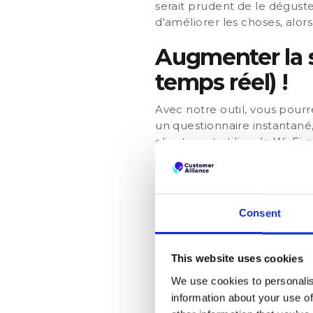
serait prudent de le déguste
d'améliorer les choses, alor
Augmenter la s
temps réel) !
Avec notre outil, vous pourr
un questionnaire instantané, 
client peut utiliser le Wi-F
expliquer la situation sans 
une solution. Grâce à cette 
voir en personne. Et ainsi r
clients soient contents pend
Consent
vous évitez un avis négatif 
Améliorer votr
This website uses cookies
instantanés
We use cookies to personalis
information about your use of
Grâce au feedback direct re