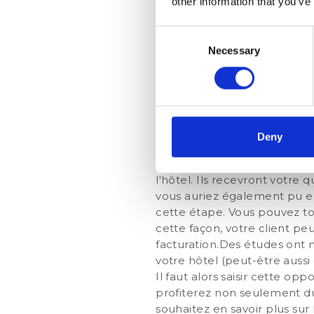
other information that you’ve
l'expérience client. Mais aus
conscient. En cherchant acti
Consent
améliorer constamment. Donc
Necessary
Selection
qu’une meilleure note sur Tr
Recueillir du f
positifs
Deny
Grâce à notre solution qui p
donner un feedback à la fin 
l'hôtel. Ils recevront votre
vous auriez également pu e
cette étape. Vous pouvez to
cette façon, votre client pe
facturation.Des études ont m
votre hôtel (peut-être aussi 
Il faut alors saisir cette 
profiterez non seulement du 
souhaitez en savoir plus sur