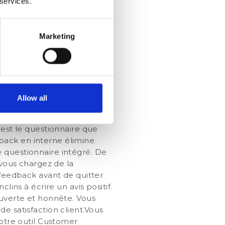
 services.
es dont vous n'étiez pas
ur, vous pourrez vous
lleur classement ainsi
Marketing
avis.
 plus d’avis
Allow all
mander à vos clients de vous
n pour régler la note de
’est le questionnaire que
back en interne élimine
 questionnaire intégré. De
 vous chargez de la
 feedback avant de quitter
lins à écrire un avis positif.
ouverte et honnête. Vous
e satisfaction client.
Vous
notre outil Customer