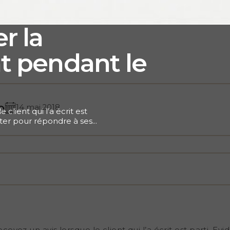
r la
nt pendant le
o
14 mai 2018
client qui l’a écrit est
ter pour répondre à ses
ut saisir cette chance,
 vos réservations directes
k négatif de manière
’avis, ainsi qu’aux clients
si que vous accordez de
 cherchez constamment à
rez une relation de
 tirer profit des avis
prend alors une toute autre
tive Tout cela est très