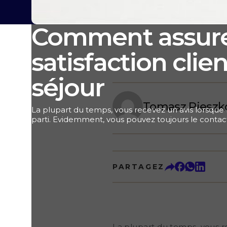
Comment assure
satisfaction clie
séjour
Tomasz Pieszk
La plupart du temps, vous recevez un avis lorsque le 
parti. Evidemment, vous pouvez toujours le contac
commentaires. Que l’avis soit positif ou négatif, il fa
puisqu’une bonne gestion des avis peut augmenter
de 12 %. Qui plus est, si vous répondez au feedbac
professionnelle, vous montrez au client qui a publié l
PARTAGEZ
futurs, que vous acceptez leurs critiques. Mais aus
l’importance à la satisfaction client et que vous
améliorer vos services. De cette façon, vous établi
confiance avec vos clients. Ce qui vous permettra de
critiques. La satisfaction client pendant le séjour 
dimension. La satisfaction client : une notion subjec
bien, les avis négatifs peuvent