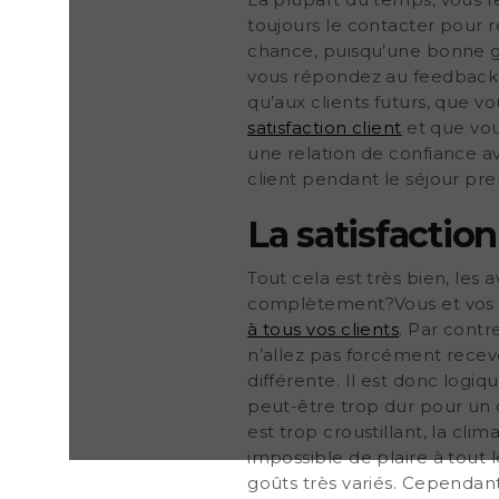
La plupart du temps, vous re
toujours le contacter pour ré
chance, puisqu’une bonne g
vous répondez au feedback né
qu’aux clients futurs, que v
satisfaction client
et que vou
une relation de confiance ave
client pendant le séjour pr
La satisfaction
Tout cela est très bien, les 
complètement?Vous et vos 
à tous vos clients
. Par cont
n’allez pas forcément recevo
différente. Il est donc logi
peut-être trop dur pour un c
est trop croustillant, la clima
impossible de plaire à tout 
goûts très variés. Cependant