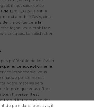
Evidemment, vous pouvez
if, il faut saisir cette
s de 12 %.
Qui plus est, si
 qui a publié l’avis, ainsi
ez de l’importance à
la
tte façon, vous établirez
is critiques. La satisfaction
e
l pas préférable de les éviter
e expérience exceptionnelle
service impeccable, vous
que chaque personne est
nts. Votre matelas sera
que le pain que vous offrez
 bien l’inverse !Il est
t trop différents avec des
 du pain dans leurs avis, il