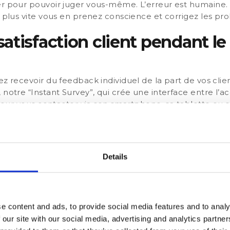
r pour pouvoir juger vous-même. L’erreur est humaine. I
s plus vite vous en prenez conscience et corrigez les pr
atisfaction client pendant le 
ez recevoir du feedback individuel de la part de vos clie
notre “Instant Survey”, qui crée une interface entre l’acc
i pour vous contacter via son smartphone, sa tablette ou 
difficulté. Vous pouvez alors vous occuper du problème t
méthode de communication facile et directe, le client n’
isquer de se mettre dans une situation inconfortable. Vou
ant leur séjour et, le cas échéant, gérer les problèmes e
Details
avant même qu’il ne soit publié.
e classement avec les questi
e content and ads, to provide social media features and to analy
 our site with our social media, advertising and analytics partn
cueilli par les questionnaires instantanés, vous pouvez