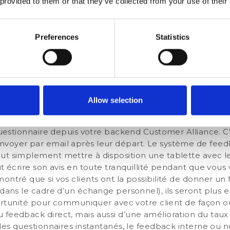
 provided to them or that they’ve collected from your use of their
si identifier, résoudre et par la suite éviter des problèm
vement à mesurer la satisfaction client pendant le séjo
 recevoir moins d’avis négatifs, ce qui entraîne un mei
Preferences
Statistics
ipAdvisor, Facebook, Google et les autres plateformes d’
eedback en interne et recevoir
Allow selection
ermet de recueillir des avis en interne, vous pouvez de
de leur séjour. Par exemple lorsqu’ils sont à la réceptio
 questionnaire depuis votre backend Customer Alliance. C
nvoyer par email après leur départ. Le système de feed
ut simplement mettre à disposition une tablette avec le
ut écrire son avis en toute tranquillité pendant que vous
ontré que si vos clients ont la possibilité de donner un
dans le cadre d’un échange personnel), ils seront plus enc
opportunité pour communiquer avec votre client de façon 
feedback direct, mais aussi d’une amélioration du taux d
 les questionnaires instantanés, le feedback interne ou 