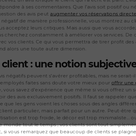
cevez un avis lorsque le client qui l’a écrit est parti. 
pondre à ses commentaires. Que l’avis soit positif ou négat
estion des avis peut
augmenter vos réservations directe
gatif de manière professionnelle, vous montrez au client
ous acceptez leurs critiques. Mais aussi que vous accord
s cherchez constamment à améliorer vos services. De ce
c vos clients. Ce qui vous permettra de tirer profit des av
end alors une toute autre dimension.
 client : une notion subjectiv
avis négatifs peuvent s'avérer profitables, mais ne serait-i
employés faites sans doute votre mieux pour
offrir un
re, vous savez d'expérience que même si vous offrez un 
ir des avis exclusivement positifs. Il faut se rappeler 
que que les gens voient les choses sous des angles différe
lient particulier, mais parfait pour un autre. Peut-être 
tisation est trop froide, le décor est trop minimaliste... ou
le monde tout le temps ; vos clients sont tout simplemen
, si vous remarquez que beaucoup de clients se plaignent