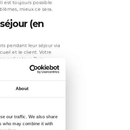
l est toujours possible
oblèmes, mieux ce sera.
séjour (en
nts pendant leur séjour via
ueil et le client. Votre
son ordinateur. Puis
out de suite pour trouver
est pas obligé de venir vous
s pouvez veiller à ce que vos
n temps réel. De ce fait,
About
onnaires
se our traffic. We also share
ers who may combine it with
 non seulement améliorer