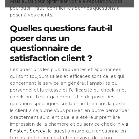
Mais aussi pour optimiser votre e-réputation.Voilà
ssion de la
pourquoi il faut identifier les bonnes questions à
heck-in via
stionnaire qui
poser à vos clients.
l et qui peut être
tique via
Quelles questions faut-il
s dire
poser dans un
questionnaire de
satisfaction client ?
Les questions les plus fréquentes et appropriées
qui sont toujours utiles et efficaces sont celles qui
concernent le service en général, l'amabilité du
personnel et la vitesse et l'efficacité du check-in et
check-out.Il est également utile de poser des
questions spécifiques sur la chambre dans laquelle
le client a séjourné.Vous pouvez en outre demander
directement au client quelle a été leur première
impression de la chambre et du service check-in
via
l’Instant Survey
, le questionnaire qui fonctionne en
temps réel et qui peut être envoyé de façon