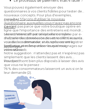
Le processus de paiement était-il facile ?
Étaient-ils satisfaits du produit/service ?
Vous pouvez également envoyer des
Vous recommanderaient-ils à un ami ?
questionnaires à vos clients fidèles pour tester de
(Oui, c'est une
Net Promoter Score
nouveaux concepts. Pour plus d'exemples,
consultez
5 façons d'utiliser le nouveau
question.)
Entretiens
questionnaire auxquelles vous n'avez pas encore
Ce n'est pas parce que votre boutique opère en
pensé !
.
ligne que l'importance des entretiens est moindre.
Les entretiens offrent un excellent moyen
Menez l'entretien par téléphone ou même par e-
d'obtenir des données brutes et non filtrées sur la
mail, selon la convenance de votre client. Assurez-
voix du consommateur, et ils renforceront la
vous de leur demander si vous pouvez enregistrer
confiance avec les personnes que vous
l'entretien et même utiliser leurs témoignages sur
Avis en ligne
interviewez.
votre site web.
Notre suggestion : n'attendez pas et n'espérez pas
simplement que les clients laissent des avis.
Pourquoi ?
Vos clients sont bien plus disposés à laisser des avis
que vous ne le pensez :
76 % des consommateurs laisseront un avis si on le
leur demande (2).