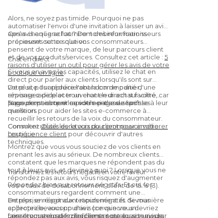
Alors, ne soyez pas timide. Pourquoi ne pas
automatiser l'envoi d'une invitation à laisser un avis
après chaque achat ? De nombreux fournisseurs
Ces avis en ligne fourniront des informations
proposent cette solution.
précieuses sur ce que vos consommateurs
pensent de votre marque, de leur parcours client
et de vos produits/services. Consultez cet article :
5
Chat en direct
raisons d'utiliser un outil pour gérer les avis de votre
Si vous en avez les capacités, utilisez le chat en
boutique en ligne
.
direct pour parler aux clients lorsqu'ils sont sur
votre site. Ils apprécieront la commodité d'une
De plus, pour réduire l'abandon de panier,
réponse rapide et trouveront leur achat facilité, car
envisagez de placer un chat en direct sur votre
ils pourront obtenir rapidement une réponse à leur
page de paiement ou votre page de tarifs.
Nous pensons que les outils ci-dessus sont les
question.
meilleurs pour aider les sites e-commerce à
recueillir les retours de la voix du consommateur.
Consultez
Comment utiliser les retours pour promouvoir votre
Outils de la voix du client pour améliorer
l'expérience client
boutique
pour découvrir d'autres
techniques.
Montrez que vous vous souciez de vos clients en
prenant les avis au sérieux. De nombreux clients
constatent que les marques ne répondent pas du
tout à leurs avis, et devinez quoi ? Lorsque vous ne
Transformez les retours négatifs en votre faveur
répondez pas aux avis, vous risquez d'augmenter
Répondez bien aux retours négatifs. Et oui, les
votre taux de désabonnement client de 15 % (3).
consommateurs regardent comment une
entreprise réagit aux retours négatifs. Si vous
De plus, en répondant rapidement et de manière
collectez beaucoup d'avis (ce que vous devriez
appropriée, vous pourriez convaincre un
faire !), vous en aurez forcément quelques-uns de
consommateur de modifier sa note ou son avis sur
Les retours négatifs des clients sont aussi toujours