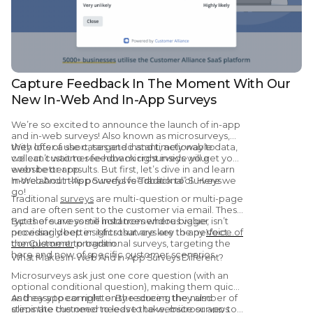
Capture Feedback In The Moment With Our
New In-Web And In-App Surveys
We’re so excited to announce the launch of in-app
and in-web surveys! Also known as microsurveys,
they offer a short, targeted and timely way to
With lots of use cases and instant, actionable data,
collect customer feedback right inside your
we can’t wait to see how microsurveys will get you
website or app.
even better results. But first, let’s dive in and learn
more about this powerful feedback tool. Here we
In-Web And In-App Surveys vs “Traditional” Surveys
go!
Traditional
surveys
are multi-question or multi-page
and are often sent to the customer via email. These
types of surveys still hold tremendous value,
But there are some instances where bigger isn’t
providing deep insights that are key to any
necessarily better. Microsurveys are the perfect
Voice of
the Customer
complement to traditional surveys, targeting the
program.
here and now of specific customer scenarios.
What Makes In-Web And In-App Surveys Different?
Microsurveys ask just one core question (with an
optional conditional question), making them quick
and easy to complete. By reducing the number of
As they appear right on the screen, they also
steps the customer needs to take, microsurveys
eliminate the need to leave the website or app to