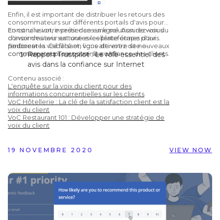
Enfin, il est important de distribuer les retours des
consommateurs sur différents portails d'avis pour
construire votre présence en ligne. Assurez-vous
En conclusion, investir dans une solution de voix du
d'avoir des avis sur toutes les plateformes d'avis
consommateur est une excellente étape pour
pertinentes. Ce faisant, vous attirerez de nouveaux
renforcer la visibilité en ligne de votre site e-
Sources :
consommateurs sur votre site web.
commerce et promouvoir la confiance des clients.
Rapport Trustpilot : Le rôle essentiel des
avis dans la confiance sur Internet
Learning Hub : 51 statistiques sur les avis
Contenu associé :
clients qui vous feront repenser leur
L'enquête sur la voix du client pour des
utilisation
informations concurrentielles sur les clients
VoC Hôtellerie : La clé de la satisfaction client est la
Chatmeter : Google confirme que
voix du client
répondre aux avis améliore votre
VoC Restaurant 101 : Développer une stratégie de
référencement local
voix du client
Infographie Vendasta : 50 statistiques
importantes à connaître sur les avis en
19 NOVEMBRE 2020
VIEW NOW
ligne