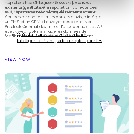
monde entier, et les workflows de feedback
La plateforme s'intègre-t-elle aux systèmes
existants (gestion de la réputation, collecte des
existants d'un hôtel ?
avis, réponses et enquêtes) en restent au cœur.
Oui. Un espace Intégrations dédié permet aux
équipes de connecter les portails d'avis, d'intégrer
un PMS et un CRM, d'envoyer des alertes vers
Slack et Microsoft Teams et d'accéder aux clés API
Articles recommandés
et aux webhooks, afin que les données de
Qu'est-ce que le Guest Feedback
feedback circulent partout où elles travaillent.
Intelligence ? Un guide complet pour les
hôtels
Preston Palace : comment les données
de retour client ont inspiré la rénovation
VIEW NOW
de 324 chambres
Comment Dorint Hotels & Resorts utilise
Customer Alliance pour gérer le retour
client sur près de 60 hôtels