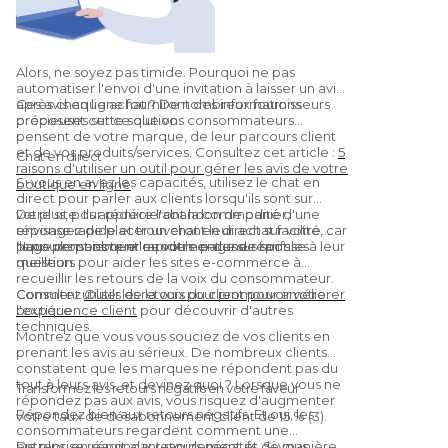
Alors, ne soyez pas timide. Pourquoi ne pas
automatiser l'envoi d'une invitation à laisser un avis
après chaque achat ? De nombreux fournisseurs
Ces avis en ligne fourniront des informations
proposent cette solution.
précieuses sur ce que vos consommateurs
pensent de votre marque, de leur parcours client
et de vos produits/services. Consultez cet article :
5
Chat en direct
raisons d'utiliser un outil pour gérer les avis de votre
Si vous en avez les capacités, utilisez le chat en
boutique en ligne
.
direct pour parler aux clients lorsqu'ils sont sur
votre site. Ils apprécieront la commodité d'une
De plus, pour réduire l'abandon de panier,
réponse rapide et trouveront leur achat facilité, car
envisagez de placer un chat en direct sur votre
ils pourront obtenir rapidement une réponse à leur
page de paiement ou votre page de tarifs.
Nous pensons que les outils ci-dessus sont les
question.
meilleurs pour aider les sites e-commerce à
recueillir les retours de la voix du consommateur.
Consultez
Comment utiliser les retours pour promouvoir votre
Outils de la voix du client pour améliorer
l'expérience client
boutique
pour découvrir d'autres
techniques.
Montrez que vous vous souciez de vos clients en
prenant les avis au sérieux. De nombreux clients
constatent que les marques ne répondent pas du
tout à leurs avis, et devinez quoi ? Lorsque vous ne
Transformez les retours négatifs en votre faveur
répondez pas aux avis, vous risquez d'augmenter
Répondez bien aux retours négatifs. Et oui, les
votre taux de désabonnement client de 15 % (3).
consommateurs regardent comment une
entreprise réagit aux retours négatifs. Si vous
De plus, en répondant rapidement et de manière