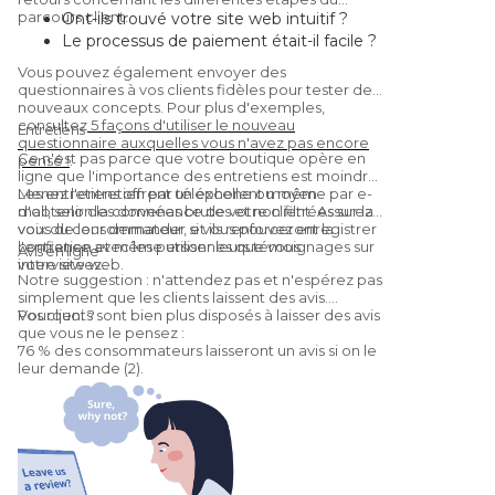
parcours client.
Ont-ils trouvé votre site web intuitif ?
Le processus de paiement était-il facile ?
Étaient-ils satisfaits du produit/service ?
Vous pouvez également envoyer des
Vous recommanderaient-ils à un ami ?
questionnaires à vos clients fidèles pour tester de
(Oui, c'est une
Net Promoter Score
nouveaux concepts. Pour plus d'exemples,
consultez
5 façons d'utiliser le nouveau
question.)
Entretiens
questionnaire auxquelles vous n'avez pas encore
Ce n'est pas parce que votre boutique opère en
pensé !
.
ligne que l'importance des entretiens est moindre.
Les entretiens offrent un excellent moyen
Menez l'entretien par téléphone ou même par e-
d'obtenir des données brutes et non filtrées sur la
mail, selon la convenance de votre client. Assurez-
voix du consommateur, et ils renforceront la
vous de leur demander si vous pouvez enregistrer
confiance avec les personnes que vous
l'entretien et même utiliser leurs témoignages sur
Avis en ligne
interviewez.
votre site web.
Notre suggestion : n'attendez pas et n'espérez pas
simplement que les clients laissent des avis.
Pourquoi ?
Vos clients sont bien plus disposés à laisser des avis
que vous ne le pensez :
76 % des consommateurs laisseront un avis si on le
leur demande (2).