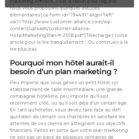
marketing efficace, c’est la raison pour laquelle
mment créé, ou
nous vous proposons quelques astuces
ain âge. En tant
faire face au défi
élémentaires.[ca-form id="194491" align="left"
os chambres et
var1="http://www.customer-alliance.com/wp-
e vos clients en
content/uploads/customer-alliance-
financiers. Faites
HotelMarketingPlan-fr-2018.pdf"]
Téléchargez notre
 marketing ne soit
article pour le lire tranquillement ! Ou continuez à le
s centaines de
vret concentré sur
lire plus bas.
Pourquoi mon hôtel aurait-il
besoin d’un plan marketing ?
Peu importe que vous gériez un petit hôtel, un
établissement de taille intermédiaire, une grande
compagnie hôtelière, peu importe qu’il soit
récemment créé, ou qu’il soit déjà d’un certain âge.
En tant qu’hôtelier, vous devez faire face au défi
quotidien de remplir vos chambres et satisfaire les
attentes de vos clients en atteignant vos objectifs
financiers. Faites en sorte que votre plan marketing
ne soit pas un pavé de plusieurs centaines de