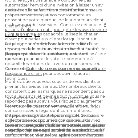
automatiser l'envoi d'une invitation à laisser un avis
après chaque achat ? De nombreux fournisseurs
Ces avis en ligne fourniront des informations
proposent cette solution.
précieuses sur ce que vos consommateurs
pensent de votre marque, de leur parcours client
et de vos produits/services. Consultez cet article :
5
Chat en direct
raisons d'utiliser un outil pour gérer les avis de votre
Si vous en avez les capacités, utilisez le chat en
boutique en ligne
.
direct pour parler aux clients lorsqu'ils sont sur
votre site. Ils apprécieront la commodité d'une
De plus, pour réduire l'abandon de panier,
réponse rapide et trouveront leur achat facilité, car
envisagez de placer un chat en direct sur votre
ils pourront obtenir rapidement une réponse à leur
page de paiement ou votre page de tarifs.
Nous pensons que les outils ci-dessus sont les
question.
meilleurs pour aider les sites e-commerce à
recueillir les retours de la voix du consommateur.
Consultez
Comment utiliser les retours pour promouvoir votre
Outils de la voix du client pour améliorer
l'expérience client
boutique
pour découvrir d'autres
techniques.
Montrez que vous vous souciez de vos clients en
prenant les avis au sérieux. De nombreux clients
constatent que les marques ne répondent pas du
tout à leurs avis, et devinez quoi ? Lorsque vous ne
Transformez les retours négatifs en votre faveur
répondez pas aux avis, vous risquez d'augmenter
Répondez bien aux retours négatifs. Et oui, les
votre taux de désabonnement client de 15 % (3).
consommateurs regardent comment une
entreprise réagit aux retours négatifs. Si vous
De plus, en répondant rapidement et de manière
collectez beaucoup d'avis (ce que vous devriez
appropriée, vous pourriez convaincre un
faire !), vous en aurez forcément quelques-uns de
consommateur de modifier sa note ou son avis sur
Les retours négatifs des clients sont aussi toujours
négatifs. Mais savez-vous quoi ? Cela contribue à
votre boutique et ainsi obtenir un autre avis positif.
une opportunité d'apprendre de la voix du
renforcer la confiance. 30 % des consommateurs
consommateur. Peut-être apprécieront-ils votre