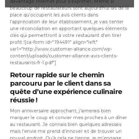
davantage Internet pour s’exprimer. Même si
le coup et convier
beaucoup de restaurateurs sont aujourd’hui las de la
au restaurant. Je
place qu’occupent les avis clients dans
adresses mais
ver et de trouver
l’appréciation de leur établissement, je vais tenter
cela ne tienne, je
une réconciliation en apportant quelques éléments
e recherche des
clés qui permettront à votre restaurant d'en tirer
a ville, ce qui
profit ![ca-form id="194491" align="left"
 à enquêter sur
var1="http://www.customer-alliance.com/wp-
content/uploads/customer-alliance-avis-clients-
restaurants-fr-1.pdf"]
Retour rapide sur le chemin
parcouru par le client dans sa
quête d’une expérience culinaire
réussie !
Mon anniversaire approchant, j’aimerais bien
marquer le coup et convier mes proches à un dîner
au restaurant. Je connais bien quelques adresses
mais l’envie me prend d’innover et de trouver un
nouvel endroit. Qu’à cela ne tienne, je m’engage