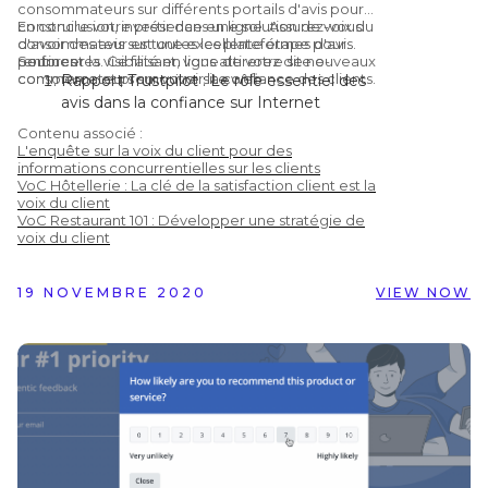
consommateurs sur différents portails d'avis pour
construire votre présence en ligne. Assurez-vous
En conclusion, investir dans une solution de voix du
d'avoir des avis sur toutes les plateformes d'avis
consommateur est une excellente étape pour
pertinentes. Ce faisant, vous attirerez de nouveaux
renforcer la visibilité en ligne de votre site e-
Sources :
consommateurs sur votre site web.
commerce et promouvoir la confiance des clients.
Rapport Trustpilot : Le rôle essentiel des
avis dans la confiance sur Internet
Learning Hub : 51 statistiques sur les avis
Contenu associé :
clients qui vous feront repenser leur
L'enquête sur la voix du client pour des
utilisation
informations concurrentielles sur les clients
VoC Hôtellerie : La clé de la satisfaction client est la
Chatmeter : Google confirme que
voix du client
répondre aux avis améliore votre
VoC Restaurant 101 : Développer une stratégie de
référencement local
voix du client
Infographie Vendasta : 50 statistiques
importantes à connaître sur les avis en
19 NOVEMBRE 2020
VIEW NOW
ligne