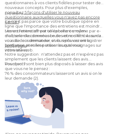
Vous recommanderaient-ils à un ami ?
questionnaires à vos clients fidèles pour tester de
(Oui, c'est une
Net Promoter Score
nouveaux concepts. Pour plus d'exemples,
consultez
5 façons d'utiliser le nouveau
question.)
Entretiens
questionnaire auxquelles vous n'avez pas encore
Ce n'est pas parce que votre boutique opère en
pensé !
.
ligne que l'importance des entretiens est moindre.
Les entretiens offrent un excellent moyen
Menez l'entretien par téléphone ou même par e-
d'obtenir des données brutes et non filtrées sur la
mail, selon la convenance de votre client. Assurez-
voix du consommateur, et ils renforceront la
vous de leur demander si vous pouvez enregistrer
confiance avec les personnes que vous
l'entretien et même utiliser leurs témoignages sur
Avis en ligne
interviewez.
votre site web.
Notre suggestion : n'attendez pas et n'espérez pas
simplement que les clients laissent des avis.
Pourquoi ?
Vos clients sont bien plus disposés à laisser des avis
que vous ne le pensez :
76 % des consommateurs laisseront un avis si on le
leur demande (2).
Alors, ne soyez pas timide. Pourquoi ne pas