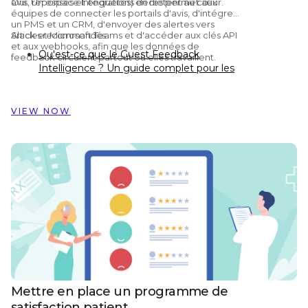
avis, réponses et enquêtes) en restent au cœur.
Oui. Un espace Intégrations dédié permet aux
équipes de connecter les portails d'avis, d'intégrer
un PMS et un CRM, d'envoyer des alertes vers
Slack et Microsoft Teams et d'accéder aux clés API
Articles recommandés
et aux webhooks, afin que les données de
Qu'est-ce que le Guest Feedback
feedback circulent partout où elles travaillent.
Intelligence ? Un guide complet pour les
hôtels
Preston Palace : comment les données
de retour client ont inspiré la rénovation
VIEW NOW
de 324 chambres
Comment Dorint Hotels & Resorts utilise
Customer Alliance pour gérer le retour
client sur près de 60 hôtels
Mettre en place un programme de
satisfaction patient